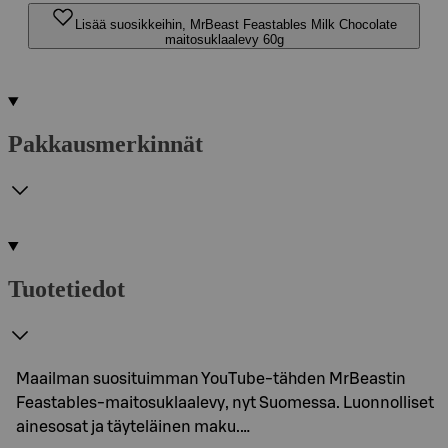
Lisää suosikkeihin, MrBeast Feastables Milk Chocolate
maitosuklaalevy 60g
Pakkausmerkinnät
Tuotetiedot
Maailman suosituimman YouTube-tähden MrBeastin
Feastables-maitosuklaalevy, nyt Suomessa. Luonnolliset
ainesosat ja täyteläinen maku.…