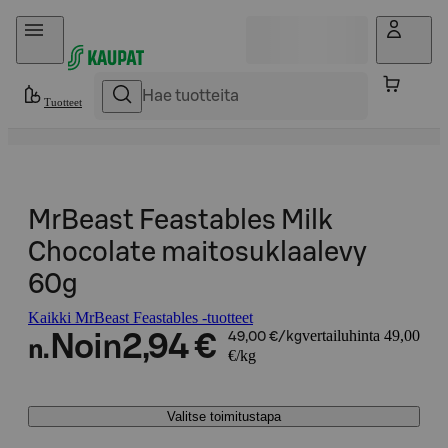
Hyppää sisältöön
Tuotteet
MrBeast Feastables Milk
Chocolate maitosuklaalevy
60g
Kaikki MrBeast Feastables -tuotteet
vertailuhinta 49,00
Noin
2,94 €
49,00 €/kg
n.
€/kg
Valitse toimitustapa