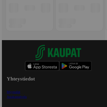
Yhteystiedot
Myymälät
Asiakaspalvelu