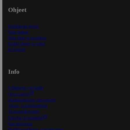
Ohjeet
Ensitilaajan ohjeet
Näin maksat
Näin tilaat ja muokkaat
Kaikki ohjeet ja vinkit
In English
Info
S-Business yrityksille
Oiva-raportit
Osuuskauppojen yhteystiedot
Tilaus- ja toimitusehdot
Tietosuojakäytäntö
Palvelun käyttöehdot
Saavutettavuus
Mobiilisovelluksen saavutettavuus