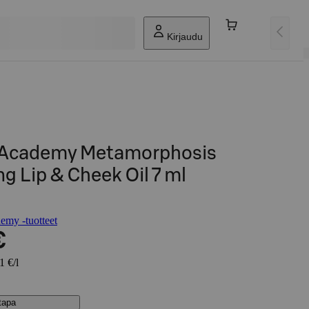
Kirjaudu
Academy Metamorphosis
g Lip & Cheek Oil 7 ml
my -tuotteet
€
1 €/l
stapa