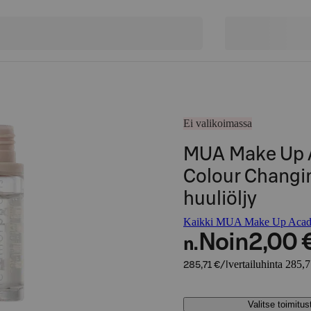
Ei valikoimassa
MUA Make Up 
Colour Changin
huuliöljy
Kaikki MUA Make Up Acade
Noin
2,00 
n.
vertailuhinta 285,7
285,71 €/l
Valitse toimitu