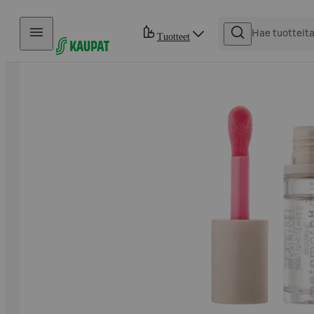
Hyppää sisältöön
Tuotteet