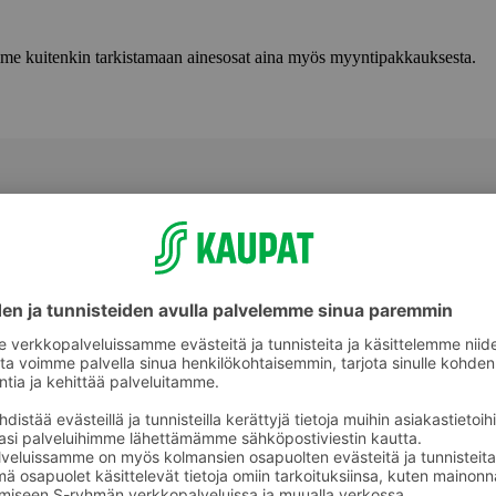
lemme kuitenkin tarkistamaan ainesosat aina myös myyntipakkauksesta.
keet
Muut meikit