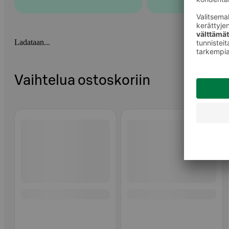
Ladataan...
Vaihtelua ostoskoriin
Ohita listaus