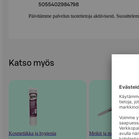
5055402984798
Päivitämme palvelun tuotetietoja aktiivisesti. Suositte
Katso myös
Kosmetiikka ja hygienia
Meikit ja meikkaustarvik