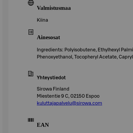
Valmistusmaa
Kiina
Ainesosat
Ingredients: Polyisobutene, Ethylhexyl Palmi
Phenoxyethanol, Tocopheryl Acetate, Caprylyl
Yhteystiedot
Sirowa Finland
Miestentie 9 C, 02150 Espoo
kuluttajapalvelu@sirowa.com
EAN