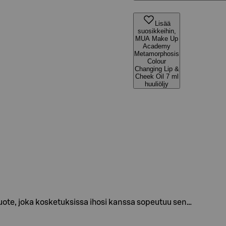
Lisää
suosikkeihin,
MUA Make Up
Academy
Metamorphosis
Colour
Changing Lip &
Cheek Oil 7 ml
huuliöljy
uote, joka kosketuksissa ihosi kanssa sopeutuu sen…