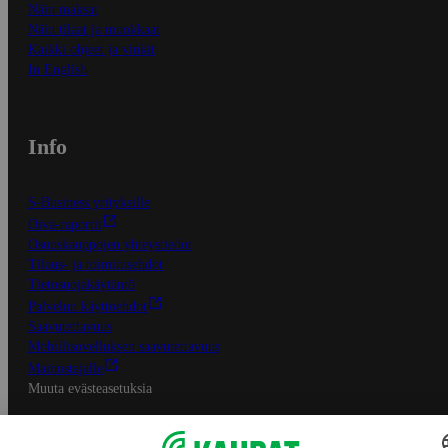
Näin maksat
Näin tilaat ja muokkaat
Kaikki ohjeet ja vinkit
In English
Info
S-Business yrityksille
Oiva-raportit
Osuuskauppojen yhteystiedot
Tilaus- ja toimitusehdot
Tietosuojakäytäntö
Palvelun käyttöehdot
Saavutettavuus
Mobiilisovelluksen saavutettavuus
Mainostajalle
Muuta evästeasetuksia