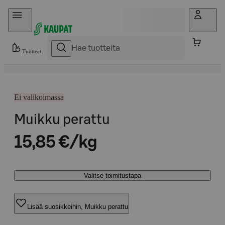
Hyppää sisältöön
Tuotteet
Ei valikoimassa
Muikku perattu
15,85 €/kg
Valitse toimitustapa
Lisää suosikkeihin, Muikku perattu