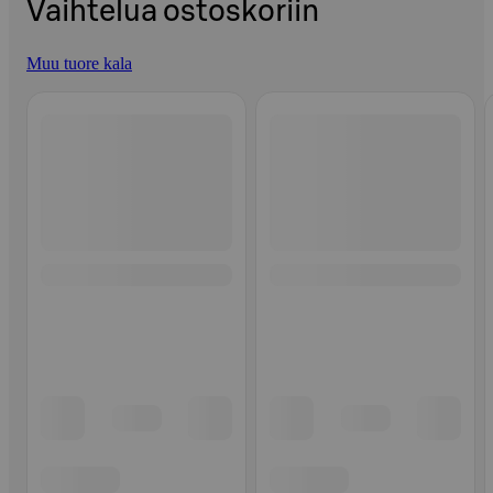
Vaihtelua ostoskoriin
Muu tuore kala
Ohita listaus