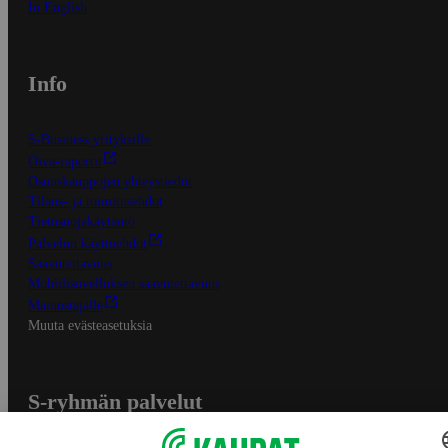
In English
Info
S-Business yrityksille
Oiva-raportit
Osuuskauppojen yhteystiedot
Tilaus- ja toimitusehdot
Tietosuojakäytäntö
Palvelun käyttöehdot
Saavutettavuus
Mobiilisovelluksen saavutettavuus
Mainostajalle
Muuta evästeasetuksia
S-ryhmän palvelut