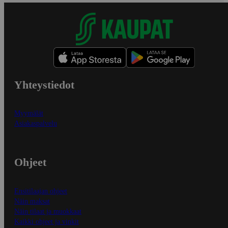
Yhteystiedot
Myymälät
Asiakaspalvelu
Ohjeet
Ensitilaajan ohjeet
Näin maksat
Näin tilaat ja muokkaat
Kaikki ohjeet ja vinkit