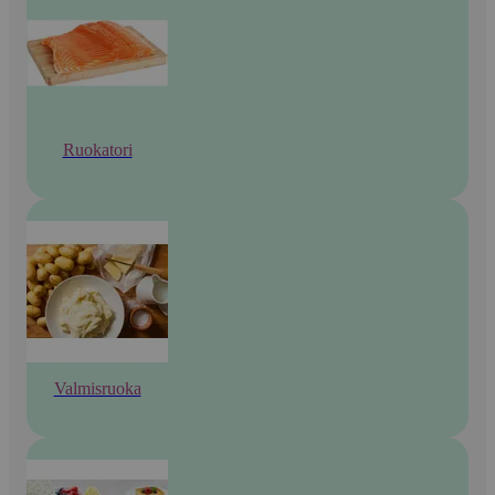
Ruokatori
Valmisruoka