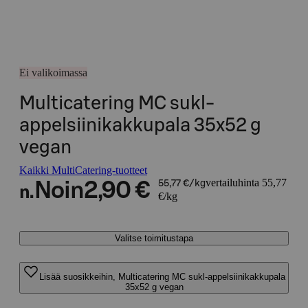
Ei valikoimassa
Multicatering MC sukl-
appelsiinikakkupala 35x52 g
vegan
Kaikki MultiCatering-tuotteet
vertailuhinta 55,77
Noin
2,90 €
55,77 €/kg
n.
€/kg
Valitse toimitustapa
Lisää suosikkeihin, Multicatering MC sukl-appelsiinikakkupala
35x52 g vegan