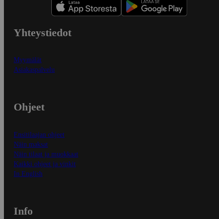
Yhteystiedot
Myymälät
Asiakaspalvelu
Ohjeet
Ensitilaajan ohjeet
Näin maksat
Näin tilaat ja muokkaat
Kaikki ohjeet ja vinkit
In English
Info