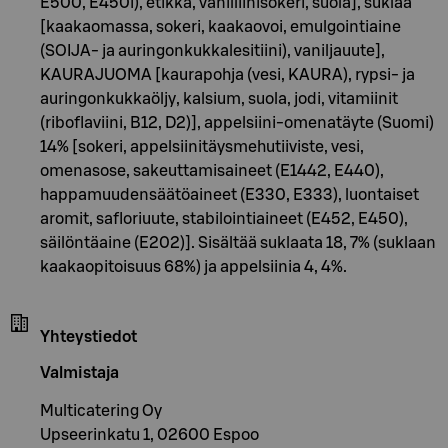
E500, E450i), etikka, vanilliinisokeri, suola], suklaa
[kaakaomassa, sokeri, kaakaovoi, emulgointiaine
(SOIJA- ja auringonkukkalesitiini), vaniljauute],
KAURAJUOMA [kaurapohja (vesi, KAURA), rypsi- ja
auringonkukkaöljy, kalsium, suola, jodi, vitamiinit
(riboflaviini, B12, D2)], appelsiini-omenatäyte (Suomi)
14% [sokeri, appelsiinitäysmehutiiviste, vesi,
omenasose, sakeuttamisaineet (E1442, E440),
happamuudensäätöaineet (E330, E333), luontaiset
aromit, safloriuute, stabilointiaineet (E452, E450),
säilöntäaine (E202)]. Sisältää suklaata 18, 7% (suklaan
kaakaopitoisuus 68%) ja appelsiinia 4, 4%.
Yhteystiedot
Valmistaja
Multicatering Oy
Upseerinkatu 1, 02600 Espoo