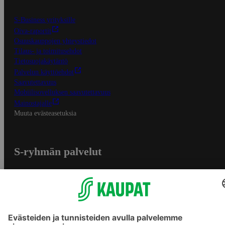
S-Business yrityksille
Oiva-raportit
Osuuskauppojen yhteystiedot
Tilaus- ja toimitusehdot
Tietosuojakäytäntö
Palvelun käyttöehdot
Saavutettavuus
Mobiilisovelluksen saavutettavuus
Mainostajalle
Muuta evästeasetuksia
S-ryhmän palvelut
S-ryhmä
Asiakasomistajuus
Yhteishyvä Ruoka -sovellus
S-ostoslista -sovellus