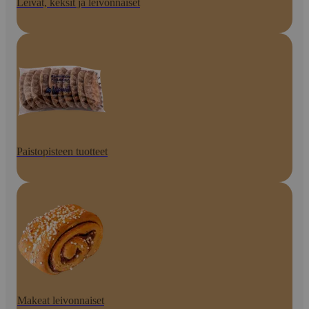
Leivät, keksit ja leivonnaiset
Paistopisteen tuotteet
Makeat leivonnaiset