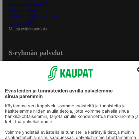
Palvelun käyttöehdot
Saavutettavuus
Mobiilisovelluksen saavutettavuus
Mainostajalle
Muuta evästeasetuksia
S-ryhmän palvelut
S-ryhmä
Asiakasomistajuus
Yhteishyvä Ruoka -sovellus
S-ostoslista -sovellus
Prisma.fi
Sokos.fi
S-Pankki
Yhteishyvä
Sokos Hotels
Raflaamo