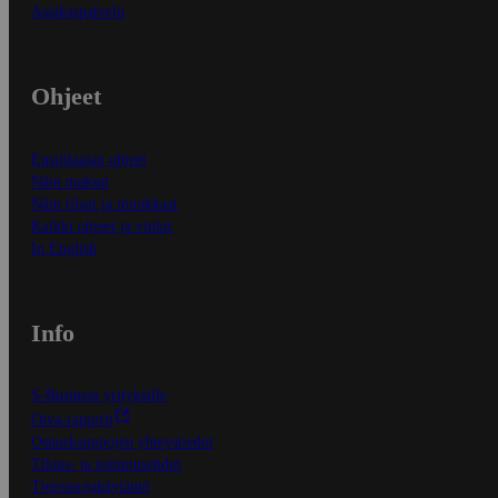
Asiakaspalvelu
Ohjeet
Ensitilaajan ohjeet
Näin maksat
Näin tilaat ja muokkaat
Kaikki ohjeet ja vinkit
In English
Info
S-Business yrityksille
Oiva-raportit
Osuuskauppojen yhteystiedot
Tilaus- ja toimitusehdot
Tietosuojakäytäntö