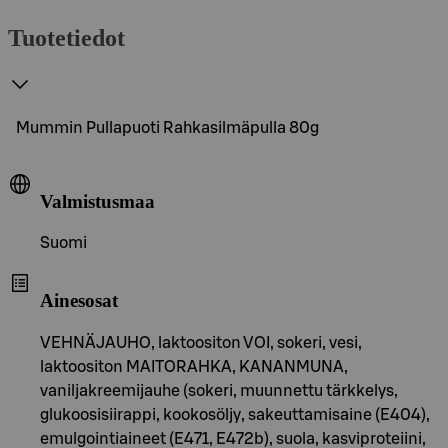
Tuotetiedot
Mummin Pullapuoti Rahkasilmäpulla 80g
Valmistusmaa
Suomi
Ainesosat
VEHNÄJAUHO, laktoositon VOI, sokeri, vesi,
laktoositon MAITORAHKA, KANANMUNA,
vaniljakreemijauhe (sokeri, muunnettu tärkkelys,
glukoosisiirappi, kookosöljy, sakeuttamisaine (E404),
emulgointiaineet (E471, E472b), suola, kasviproteiini,