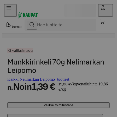
Hyppää sisältöön
Tuotteet
Ei valikoimassa
Munkkirinkeli 70g Nelimarkan
Leipomo
Kaikki Nelimarkan Leipomo -tuotteet
vertailuhinta 19,86
Noin
1,39 €
19,86 €/kg
n.
€/kg
Valitse toimitustapa