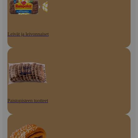
Leivät ja leivonnaiset
Paistopisteen tuotteet