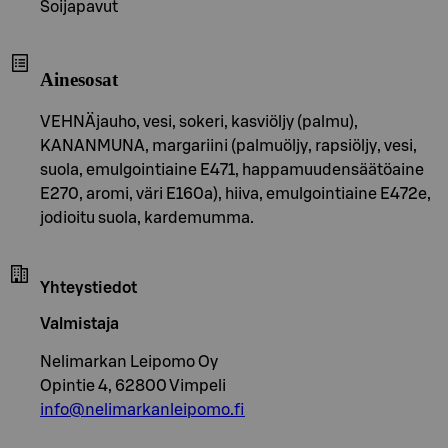
Soijapavut
Ainesosat
VEHNÄjauho, vesi, sokeri, kasviöljy (palmu),
KANANMUNA, margariini (palmuöljy, rapsiöljy, vesi,
suola, emulgointiaine E471, happamuudensäätöaine
E270, aromi, väri E160a), hiiva, emulgointiaine E472e,
jodioitu suola, kardemumma.
Yhteystiedot
Valmistaja
Nelimarkan Leipomo Oy
Opintie 4, 62800 Vimpeli
info@nelimarkanleipomo.fi