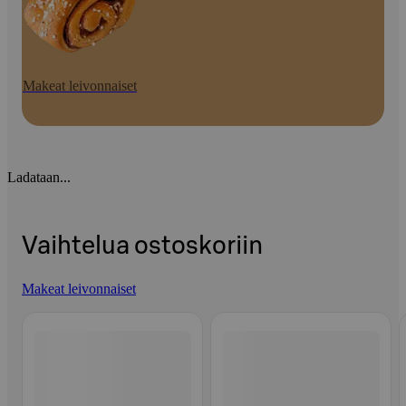
Makeat leivonnaiset
Ladataan...
Vaihtelua ostoskoriin
Makeat leivonnaiset
Ohita listaus