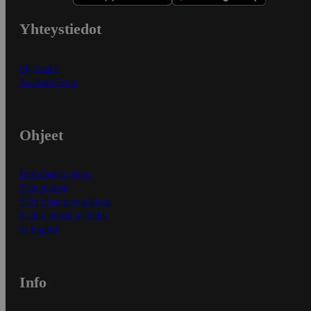
Yhteystiedot
Myymälät
Asiakaspalvelu
Ohjeet
Ensitilaajan ohjeet
Näin maksat
Näin tilaat ja muokkaat
Kaikki ohjeet ja vinkit
In English
Info