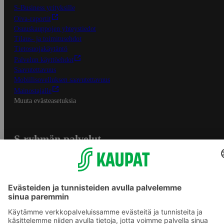
S-Business yrityksille
Oiva-raportit
Osuuskauppojen yhteystiedot
Tilaus- ja toimitusehdot
Tietosuojakäytäntö
Palvelun käyttöehdot
Saavutettavuus
Mobiilisovelluksen saavutettavuus
Mainostajalle
Muuta evästeasetuksia
S-ryhmän palvelut
S-ryhmä
Asiakasomistajuus
Yhteishyvä Ruoka -sovellus
S-ostoslista -sovellus
Prisma.fi
Sokos.fi