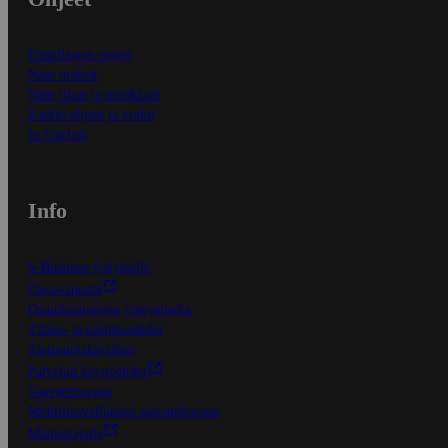
Ensitilaajan ohjeet
Näin maksat
Näin tilaat ja muokkaat
Kaikki ohjeet ja vinkit
In English
Info
S-Business yrityksille
Oiva-raportit
Osuuskauppojen yhteystiedot
Tilaus- ja toimitusehdot
Tietosuojakäytäntö
Palvelun käyttöehdot
Saavutettavuus
Mobiilisovelluksen saavutettavuus
Mainostajalle