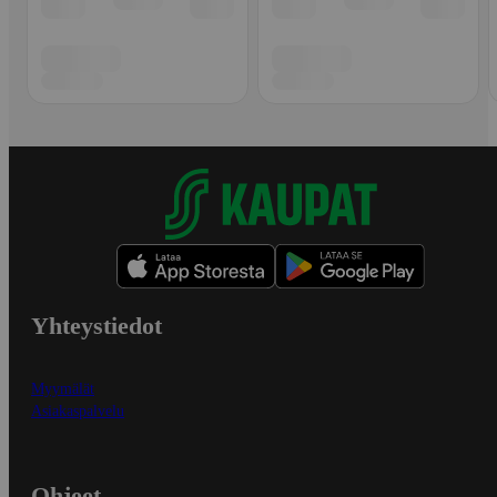
Yhteystiedot
Myymälät
Asiakaspalvelu
Ohjeet