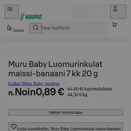
Hyppää sisältöön
Tuotteet
Muru Baby Luomurinkulat
maissi-banaani 7 kk 20 g
Kaikki Muru Baby -tuotteet
vertailuhinta
Noin
0,89 €
44,50 €/kg
n.
44,50 €/kg
Valitse toimitustapa
Lisää suosikkeihin, Muru Baby Luomurinkulat maissi-banaani