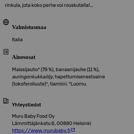
rinkula, jota koko perhe voi rouskutella!…
Valmistusmaa
Italia
Ainesosat
Maissijauho* (79 %), banaanijauhe (11 %)
,
auringonkukkaöljy
, hapettumisenestoaine
(tokoferoliuute)*, tiamiini. *Luomu.
Yhteystiedot
Muru Baby Food Oy
Lämmittäjänkatu 6, 00880 Helsinki
https://www.murubaby.fi