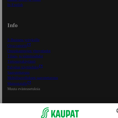
In English
Info
S-Business yrityksille
Oiva-raportit
Osuuskauppojen yhteystiedot
Tilaus- ja toimitusehdot
Tietosuojakäytäntö
Palvelun käyttöehdot
Saavutettavuus
Mobiilisovelluksen saavutettavuus
Mainostajalle
Muuta evästeasetuksia
S-ryhmän palvelut