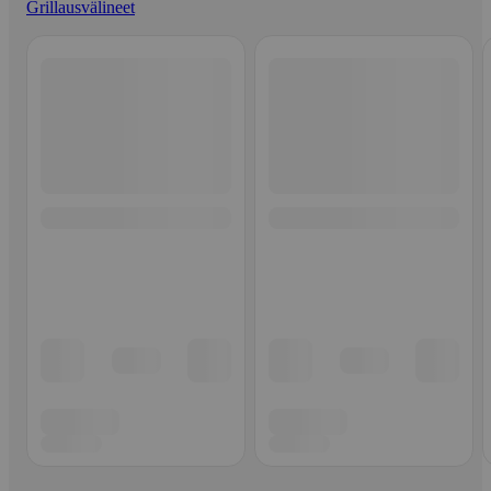
Grillausvälineet
Ohita listaus