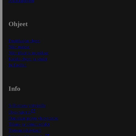
Asiakaspalvelu
Ohjeet
Ensitilaajan ohjeet
Näin maksat
Näin tilaat ja muokkaat
Kaikki ohjeet ja vinkit
In English
Info
S-Business yrityksille
Oiva-raportit
Osuuskauppojen yhteystiedot
Tilaus- ja toimitusehdot
Tietosuojakäytäntö