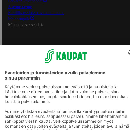
Palvelun käyttöehdot
Saavutettavuus
Mobiilisovelluksen saavutettavuus
Mainostajalle
Muuta evästeasetuksia
S-ryhmän palvelut
S-ryhmä
Asiakasomistajuus
Yhteishyvä Ruoka -sovellus
S-ostoslista -sovellus
Prisma.fi
Sokos.fi
S-Pankki
Yhteishyvä
Sokos Hotels
Raflaamo