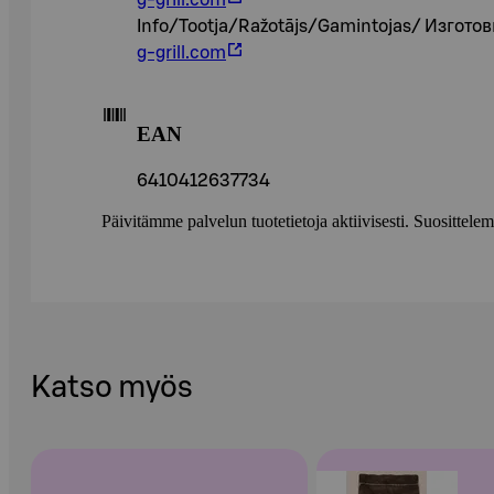
g-grill.com
Info/Tootja/Ražotājs/Gamintojas/ Изгото
g-grill.com
EAN
6410412637734
Päivitämme palvelun tuotetietoja aktiivisesti. Suositte
Katso myös