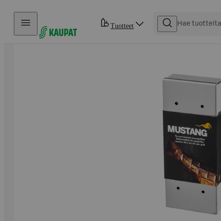
Hyppää sisältöön
Tuotteet