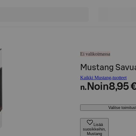
Ei valikoimassa
Mustang Savuar
Kaikki Mustang-tuotteet
Noin
8,95 
n.
Valitse toimitu
Lisää
suosikkeihin,
Mustang