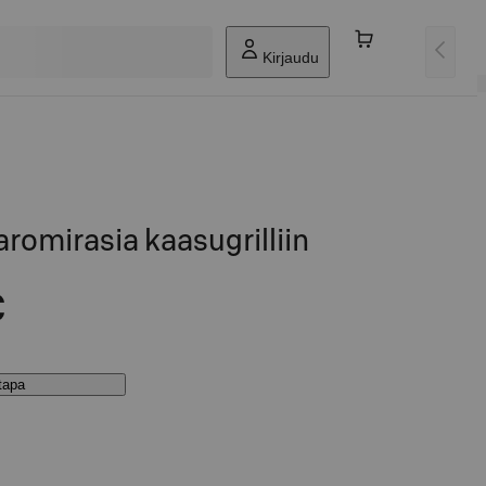
Kirjaudu
omirasia kaasugrilliin
€
stapa