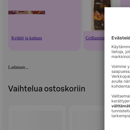
Keittiö ja kattaus
Grillaustarvikkeet
Ladataan...
Vaihtelua ostoskoriin
Ohita listaus