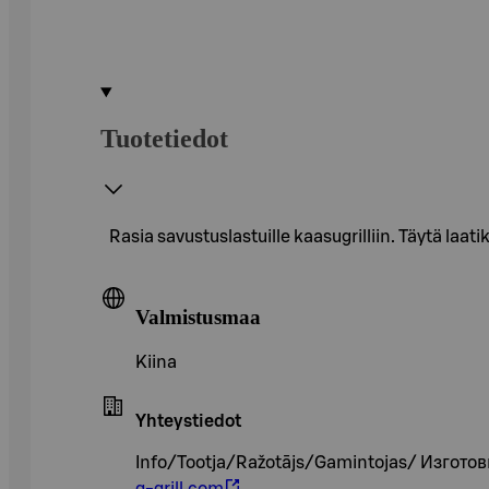
Tuotetiedot
Rasia savustuslastuille kaasugrilliin. Täytä laat
Valmistusmaa
Kiina
Yhteystiedot
Info/Tootja/Ražotājs/Gamintojas/ Изгото