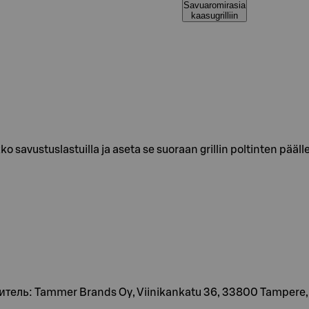
Savuaromirasia
kaasugrilliin
ikko savustuslastuilla ja aseta se suoraan grillin poltinten pä
витель: Tammer Brands Oy, Viinikankatu 36, 33800 Tamper