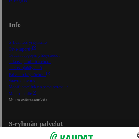
In English
Info
S-Business yrityksille
Oiva-raportit
Osuuskauppojen yhteystiedot
Tilaus- ja toimitusehdot
Tietosuojakäytäntö
Palvelun käyttöehdot
Saavutettavuus
Mobiilisovelluksen saavutettavuus
Mainostajalle
Muuta evästeasetuksia
S-ryhmän palvelut