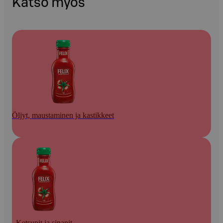
Katso myös
Öljyt, maustaminen ja kastikkeet
Ketsupit ja sinapit