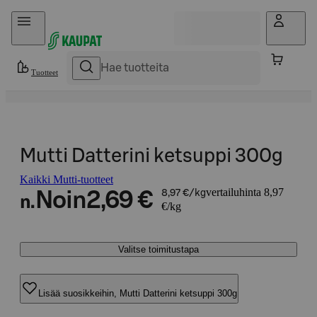
Hyppää sisältöön
Tuotteet
Mutti Datterini ketsuppi 300g
Kaikki Mutti-tuotteet
vertailuhinta 8,97
Noin
2,69 €
8,97 €/kg
n.
€/kg
Valitse toimitustapa
Lisää suosikkeihin, Mutti Datterini ketsuppi 300g