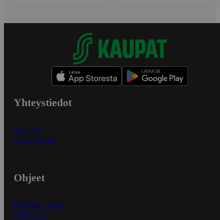
Yhteystiedot
Myymälät
Asiakaspalvelu
Ohjeet
Ensitilaajan ohjeet
Näin maksat