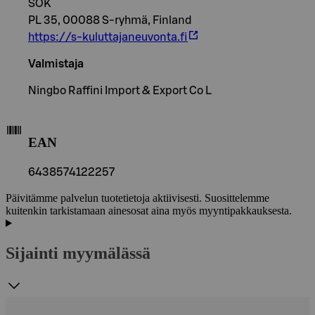
SOK
PL 35, 00088 S-ryhmä, Finland
https://s-kuluttajaneuvonta.fi
Valmistaja
Ningbo Raffini Import & Export Co L
EAN
6438574122257
Päivitämme palvelun tuotetietoja aktiivisesti. Suosittelemme
kuitenkin tarkistamaan ainesosat aina myös myyntipakkauksesta.
Sijainti myymälässä