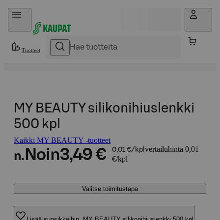
Hyppää sisältöön
Tuotteet
MY BEAUTY silikonihiuslenkki
500 kpl
Kaikki MY BEAUTY -tuotteet
vertailuhinta 0,01
Noin
3,49 €
0,01 €/kpl
n.
€/kpl
Valitse toimitustapa
Lisää suosikkeihin, MY BEAUTY silikonihiuslenkki 500 kpl