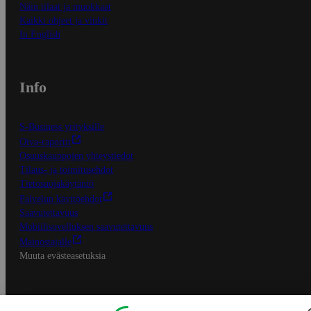
Näin tilaat ja muokkaat
Kaikki ohjeet ja vinkit
In English
Info
S-Business yrityksille
Oiva-raportit
Osuuskauppojen yhteystiedot
Tilaus- ja toimitusehdot
Tietosuojakäytäntö
Palvelun käyttöehdot
Saavutettavuus
Mobiilisovelluksen saavutettavuus
Mainostajalle
Muuta evästeasetuksia
S-ryhmän palvelut