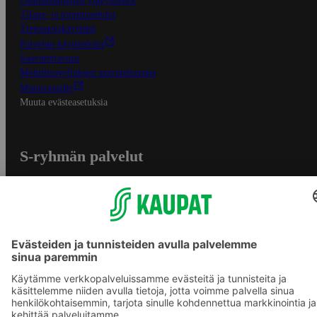
Osuuskauppojen yhteystiedot
Tilaus- ja toimitusehdot
Tietosuojakäytäntö
Palvelun käyttöehdot
Saavutettavuus
Mobiilisovelluksen saavutettavuus
Mainostajalle
Muuta evästeasetuksia
S-ryhmän palvelut
S-ryhmä
Asiakasomistajuus
Yhteishyvä Ruoka -sovellus
S-ostoslista -sovellus
Prisma.fi
Sokos.fi
S-Pankki
Yhteishyvä