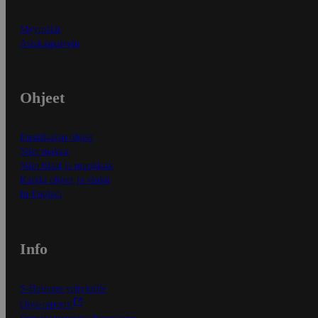
Myymälät
Asiakaspalvelu
Ohjeet
Ensitilaajan ohjeet
Näin maksat
Näin tilaat ja muokkaat
Kaikki ohjeet ja vinkit
In English
Info
S-Business yrityksille
Oiva-raportit