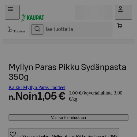
Hyppää sisältöön
Tuotteet
Myllyn Paras Pikku Sydänpasta
350g
Kaikki Myllyn Paras -tuotteet
vertailuhinta 3,00
Noin
1,05 €
3,00 €/kg
n.
€/kg
Valitse toimitustapa
Lisää suosikkeihin, Myllyn Paras Pikku Sydänpasta 350g