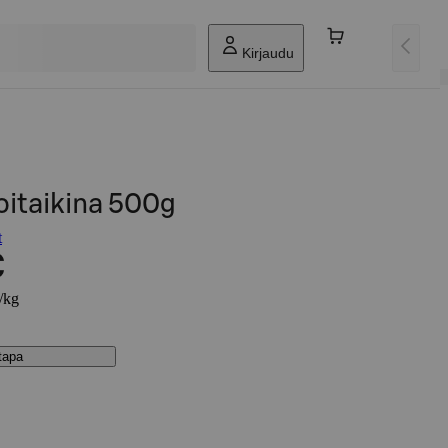
Kirjaudu
oitaikina 500g
t
€
€/kg
stapa