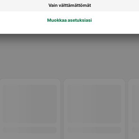
teet
Taikinat