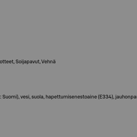
uotteet, Soijapavut, Vehnä
uomi), vesi, suola, hapettumisenestoaine (E334), jauhonpar