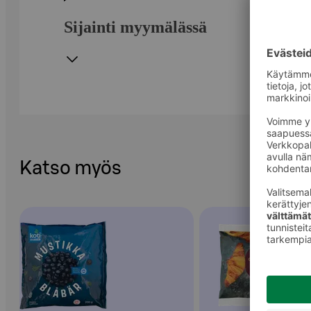
Sijainti myymälässä
Katso myös