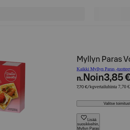
Myllyn Paras V
Kaikki Myllyn Paras -tuottee
Noin
3,85 
n.
vertailuhinta 7,70 
7,70 €/kg
Valitse toimitu
Lisää
suosikkeihin,
Myllyn Paras