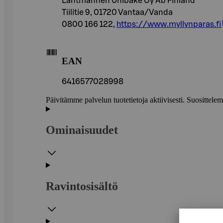
Lantmännen Unibake Oy Ab Finland
Tiilitie 9, 01720 Vantaa/Vanda
0800 166 122,
https://www.myllynparas.fi
EAN
6416577028998
Päivitämme palvelun tuotetietoja aktiivisesti. Suositte
Ominaisuudet
Ravintosisältö