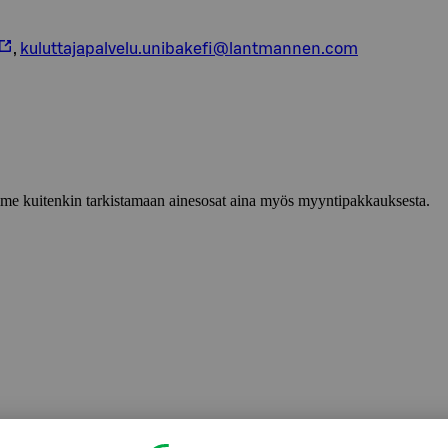
,
kuluttajapalvelu.unibakefi@lantmannen.com
lemme kuitenkin tarkistamaan ainesosat aina myös myyntipakkauksesta.