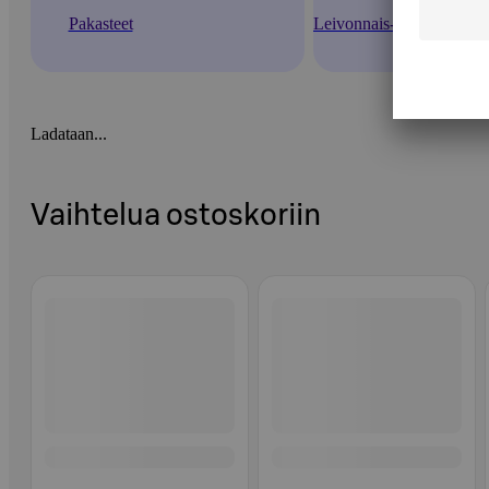
Pakasteet
Leivonnais- ja leipäpakas
Ladataan...
Vaihtelua ostoskoriin
Ohita listaus