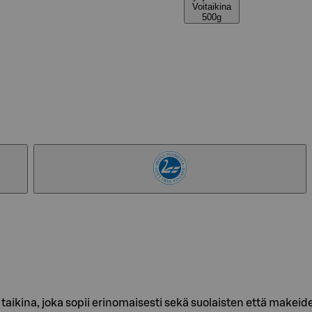
Voitaikina
500g
vä taikina, joka sopii erinomaisesti sekä suolaisten että makei