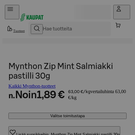
Hyppää sisältöön
Tuotteet
Mynthon Zip Mint Salmiakki
pastilli 30g
Kaikki Mynthon-tuotteet
vertailuhinta 63,00
Noin
1,89 €
63,00 €/kg
n.
€/kg
Valitse toimitustapa
Lisää suosikkeihin, Mynthon Zip Mint Salmiakki pastilli 30g