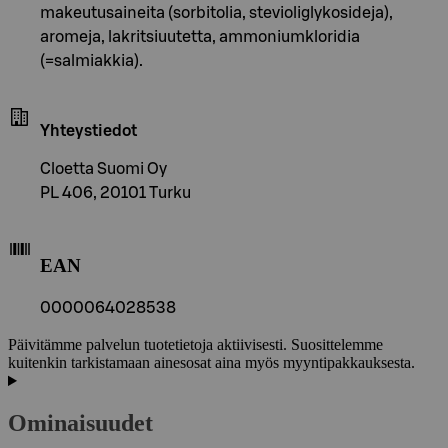
makeutusaineita (sorbitolia, stevioliglykosideja),
aromeja, lakritsiuutetta, ammoniumkloridia
(=salmiakkia).
Yhteystiedot
Cloetta Suomi Oy
PL 406, 20101 Turku
EAN
0000064028538
Päivitämme palvelun tuotetietoja aktiivisesti. Suosittelemme
kuitenkin tarkistamaan ainesosat aina myös myyntipakkauksesta.
Ominaisuudet