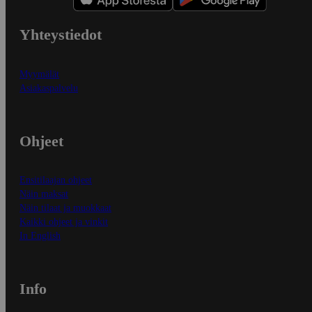
Yhteystiedot
Myymälät
Asiakaspalvelu
Ohjeet
Ensitilaajan ohjeet
Näin maksat
Näin tilaat ja muokkaat
Kaikki ohjeet ja vinkit
In English
Info