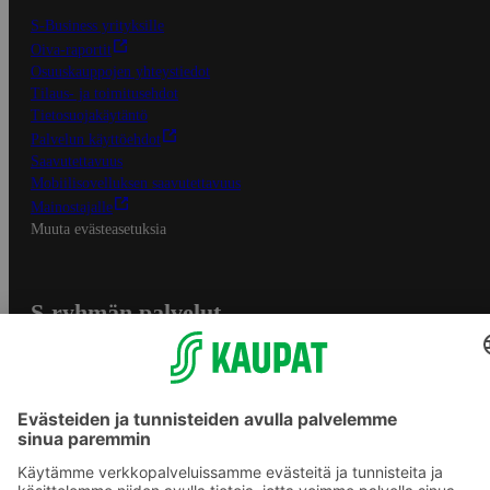
S-Business yrityksille
Oiva-raportit
Osuuskauppojen yhteystiedot
Tilaus- ja toimitusehdot
Tietosuojakäytäntö
Palvelun käyttöehdot
Saavutettavuus
Mobiilisovelluksen saavutettavuus
Mainostajalle
Muuta evästeasetuksia
S-ryhmän palvelut
S-ryhmä
Asiakasomistajuus
Yhteishyvä Ruoka -sovellus
S-ostoslista -sovellus
Prisma.fi