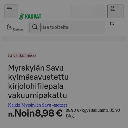
Hyppää sisältöön
Tuotteet
Ei valikoimassa
Myrskylän Savu
kylmäsavustettu
kirjolohifilepala
vakuumipakattu
Kaikki Myrskylän Savu -tuotteet
vertailuhinta 35,90
Noin
8,98 €
35,90 €/kg
n.
€/kg