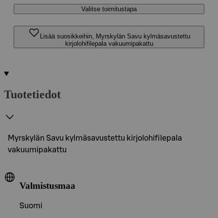
Valitse toimitustapa
Lisää suosikkeihin, Myrskylän Savu kylmäsavustettu
kirjolohifilepala vakuumipakattu
Tuotetiedot
Myrskylän Savu kylmäsavustettu kirjolohifilepala
vakuumipakattu
Valmistusmaa
Suomi