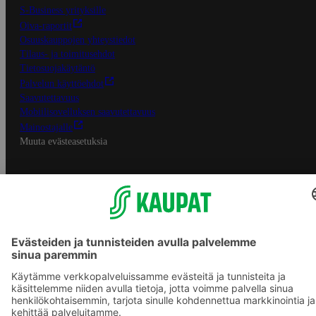
S-Business yrityksille
Oiva-raportit
Osuuskauppojen yhteystiedot
Tilaus- ja toimitusehdot
Tietosuojakäytäntö
Palvelun käyttöehdot
Saavutettavuus
Mobiilisovelluksen saavutettavuus
Mainostajalle
Muuta evästeasetuksia
S-ryhmän palvelut
S-ryhmä
Asiakasomistajuus
Yhteishyvä Ruoka -sovellus
S-ostoslista -sovellus
Prisma.fi
Sokos.fi