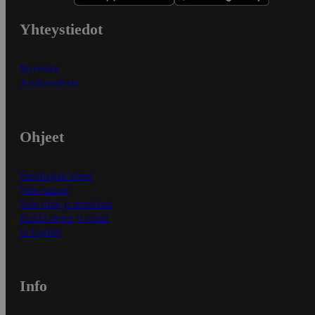
Yhteystiedot
Myymälät
Asiakaspalvelu
Ohjeet
Ensitilaajan ohjeet
Näin maksat
Näin tilaat ja muokkaat
Kaikki ohjeet ja vinkit
In English
Info