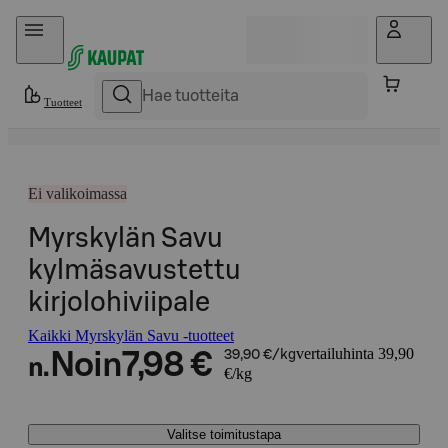
Hyppää sisältöön
Tuotteet
Ei valikoimassa
Myrskylän Savu
kylmäsavustettu
kirjolohiviipale
Kaikki Myrskylän Savu -tuotteet
vertailuhinta 39,90
Noin
7,98 €
39,90 €/kg
n.
€/kg
Valitse toimitustapa