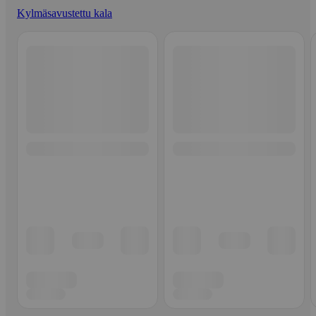
Kylmäsavustettu kala
Ohita listaus