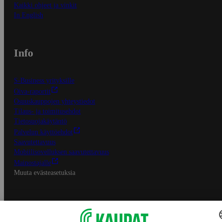
Kaikki ohjeet ja vinkit
In English
Info
S-Business yrityksille
Oiva-raportit
Osuuskauppojen yhteystiedot
Tilaus- ja toimitusehdot
Tietosuojakäytäntö
Palvelun käyttöehdot
Saavutettavuus
Mobiilisovelluksen saavutettavuus
Mainostajalle
Muuta evästeasetuksia
S-ryhmän palvelut