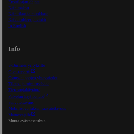
Ensitilaajan ohjeet
Näin maksat
Näin tilaat ja muokkaat
Kaikki ohjeet ja vinkit
In English
Info
S-Business yrityksille
Oiva-raportit
Osuuskauppojen yhteystiedot
Tilaus- ja toimitusehdot
Tietosuojakäytäntö
Palvelun käyttöehdot
Saavutettavuus
Mobiilisovelluksen saavutettavuus
Mainostajalle
Muuta evästeasetuksia