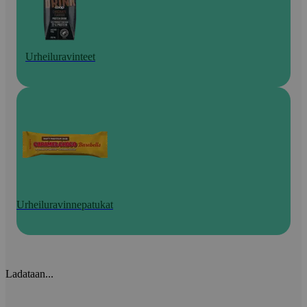
Urheiluravinteet
Urheiluravinnepatukat
Ladataan...