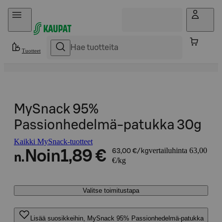
Hyppää sisältöön
Tuotteet
MySnack 95%
Passionhedelmä-patukka 30g
Kaikki MySnack-tuotteet
vertailuhinta 63,00
Noin
1,89 €
63,00 €/kg
n.
€/kg
Valitse toimitustapa
Lisää suosikkeihin, MySnack 95% Passionhedelmä-patukka