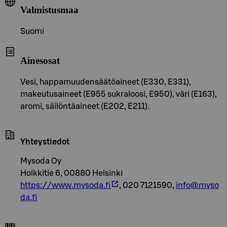
Valmistusmaa
Suomi
Ainesosat
Vesi, happamuudensäätöaineet (E330, E331),
makeutusaineet (E955 sukraloosi, E950), väri (E163),
aromi, säilöntäaineet (E202, E211).
Yhteystiedot
Mysoda Oy
Holkkitie 6, 00880 Helsinki
https://www.mysoda.fi
, 020 7121590,
info@myso
da.fi