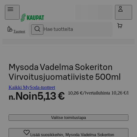
Hyppää sisältöön
Tuotteet
Mysoda Vadelma Sokeriton
Virvoitusjuomatiiviste 500ml
Kaikki MySoda-tuotteet
vertailuhinta 10,26 €/l
Noin
5,13 €
10,26 €/l
n.
Valitse toimitustapa
Lisää suosikkeihin, Mysoda Vadelma Sokeriton