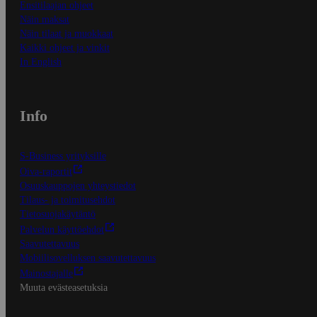
Ensitilaajan ohjeet
Näin maksat
Näin tilaat ja muokkaat
Kaikki ohjeet ja vinkit
In English
Info
S-Business yrityksille
Oiva-raportit
Osuuskauppojen yhteystiedot
Tilaus- ja toimitusehdot
Tietosuojakäytäntö
Palvelun käyttöehdot
Saavutettavuus
Mobiilisovelluksen saavutettavuus
Mainostajalle
Muuta evästeasetuksia