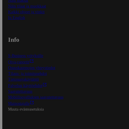
Näin maksat
Näin tilaat ja muokkaat
Kaikki ohjeet ja vinkit
In English
Info
S-Business yrityksille
Oiva-raportit
Osuuskauppojen yhteystiedot
Tilaus- ja toimitusehdot
Tietosuojakäytäntö
Palvelun käyttöehdot
Saavutettavuus
Mobiilisovelluksen saavutettavuus
Mainostajalle
Muuta evästeasetuksia