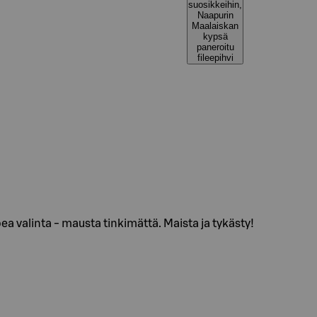
suosikkeihin,
Naapurin
Maalaiskan
kypsä
paneroitu
fileepihvi
ea valinta - mausta tinkimättä. Maista ja tykästy!