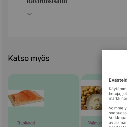
Ravintosisältö
Katso myös
Ruokatori
Valmisruoka