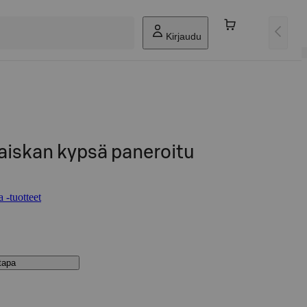
Kirjaudu
aiskan kypsä paneroitu
 -tuotteet
stapa