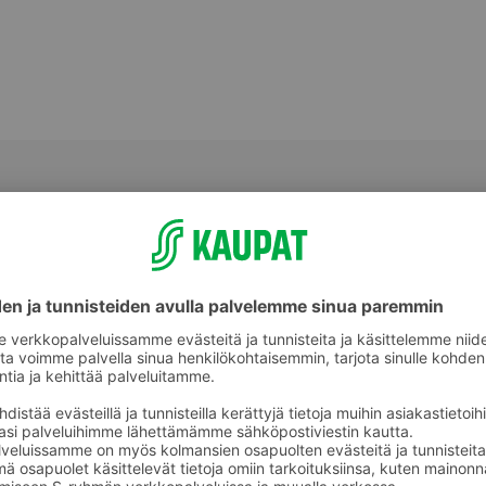
Valmiit ateriat ja aterian osat