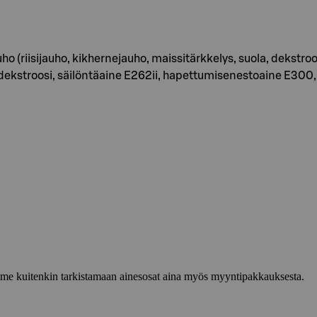
ho (riisijauho, kikhernejauho, maissitärkkelys, suola, dekstroos
, dekstroosi, säilöntäaine E262ii, hapettumisenestoaine E300, 
lemme kuitenkin tarkistamaan ainesosat aina myös myyntipakkauksesta.