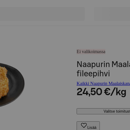
Ei valikoimassa
Naapurin Maal
fileepihvi
Kaikki Naapurin Maalaiskana
24,50 €/kg
Valitse toimitu
Lisää