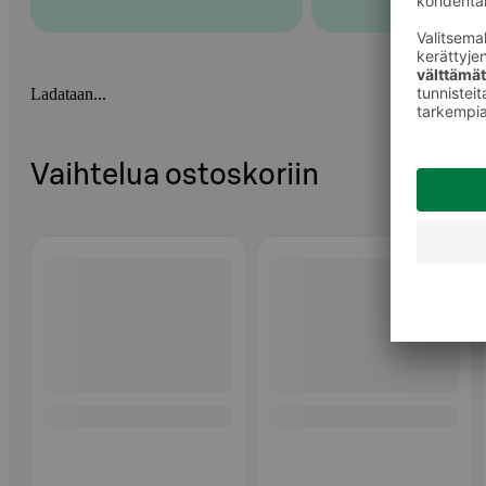
Ladataan...
Vaihtelua ostoskoriin
Ohita listaus