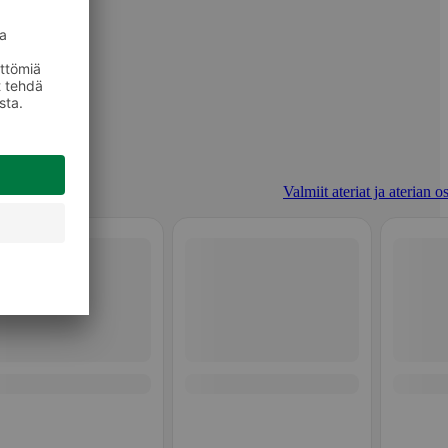
Valmiit ateriat ja aterian o