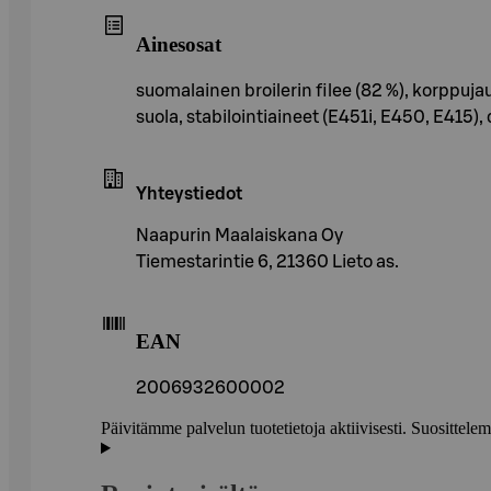
Ainesosat
suomalainen broilerin filee (82 %), korppujau
suola, stabilointiaineet (E451i, E450, E415)
Yhteystiedot
Naapurin Maalaiskana Oy
Tiemestarintie 6, 21360 Lieto as.
EAN
2006932600002
Päivitämme palvelun tuotetietoja aktiivisesti. Suositte