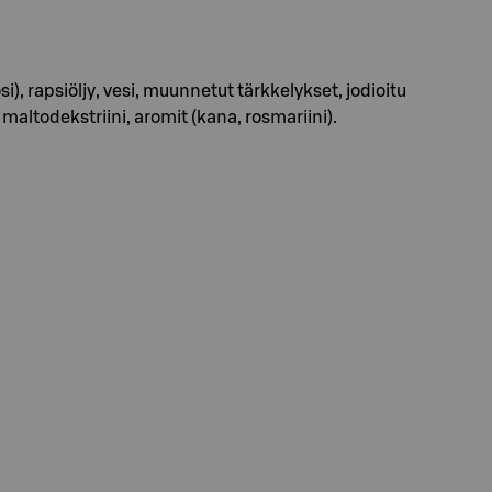
i), rapsiöljy, vesi, muunnetut tärkkelykset, jodioitu
maltodekstriini, aromit (kana, rosmariini).