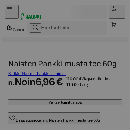
Hyppää sisältöön
Tuotteet
Naisten Pankki musta tee 60g
Kaikki Naisten Pankki -tuotteet
vertailuhinta
Noin
6,96 €
116,00 €/kg
n.
116,00 €/kg
Valitse toimitustapa
Lisää suosikkeihin, Naisten Pankki musta tee 60g