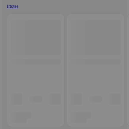
Irtotee
Ohita listaus