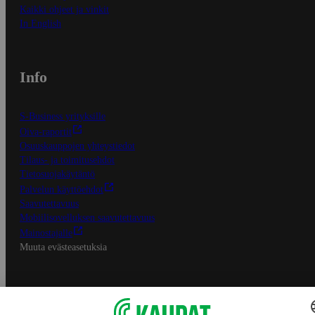
Kaikki ohjeet ja vinkit
In English
Info
S-Business yrityksille
Oiva-raportit
Osuuskauppojen yhteystiedot
Tilaus- ja toimitusehdot
Tietosuojakäytäntö
Palvelun käyttöehdot
Saavutettavuus
Mobiilisovelluksen saavutettavuus
Mainostajalle
Muuta evästeasetuksia
S-ryhmän palvelut