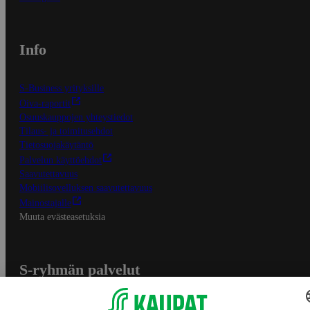
Info
S-Business yrityksille
Oiva-raportit
Osuuskauppojen yhteystiedot
Tilaus- ja toimitusehdot
Tietosuojakäytäntö
Palvelun käyttöehdot
Saavutettavuus
Mobiilisovelluksen saavutettavuus
Mainostajalle
Muuta evästeasetuksia
S-ryhmän palvelut