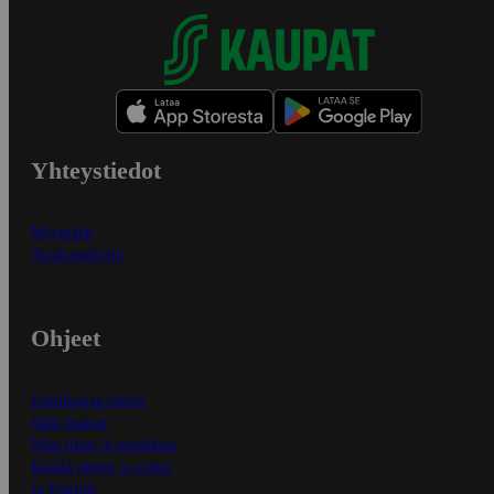
Yhteystiedot
Myymälät
Asiakaspalvelu
Ohjeet
Ensitilaajan ohjeet
Näin maksat
Näin tilaat ja muokkaat
Kaikki ohjeet ja vinkit
In English