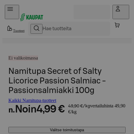
Hyppää sisältöön
Tuotteet
Ei valikoimassa
Namitupa Secret of Salty
Licorice Passion Salmiac -
Passionsalmiakki 100g
Kaikki Namitupa-tuotteet
vertailuhinta 49,90
Noin
4,99 €
49,90 €/kg
n.
€/kg
Valitse toimitustapa