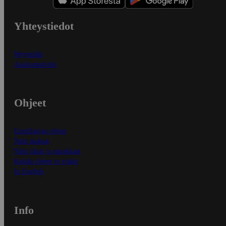
Yhteystiedot
Myymälät
Asiakaspalvelu
Ohjeet
Ensitilaajan ohjeet
Näin maksat
Näin tilaat ja muokkaat
Kaikki ohjeet ja vinkit
In English
Info