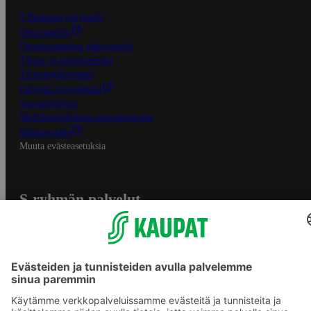
S-Business yrityksille
Oiva-raportit
Osuuskauppojen yhteystiedot
Tilaus- ja toimitusehdot
Tietosuojakäytäntö
Palvelun käyttöehdot
Saavutettavuus
Mobiilisovelluksen saavutettavuus
Mainostajalle
Muuta evästeasetuksia
S-ryhmän palvelut
S-ryhmä
Asiakasomistajuus
Yhteishyvä Ruoka -sovellus
S-ostoslista -sovellus
Prisma.fi