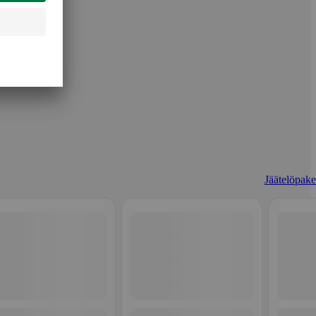
Jäätelöpaket