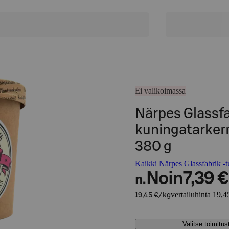
Ei valikoimassa
Närpes Glassfa
kuningatarker
380 g
Kaikki Närpes Glassfabrik -t
Noin
7,39 €
n.
vertailuhinta 19,4
19,45 €/kg
Valitse toimitu