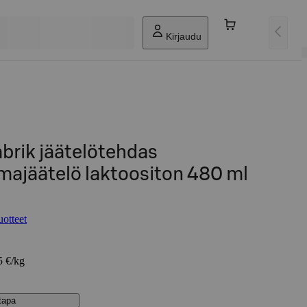
Kirjaudu
brik jäätelötehdas
majäätelö laktoositon 480 ml
uotteet
5 €/kg
stapa