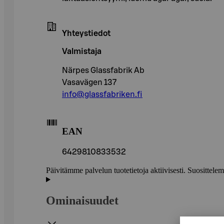
Yhteystiedot
Valmistaja
Närpes Glassfabrik Ab
Vasavägen 137
info@glassfabriken.fi
EAN
6429810833532
Päivitämme palvelun tuotetietoja aktiivisesti. Suositte
Ominaisuudet