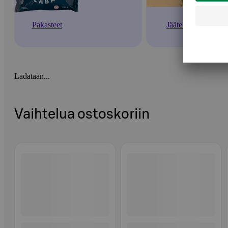
Pakasteet
Jäätelöt
Ladataan...
Vaihtelua ostoskoriin
Ohita listaus