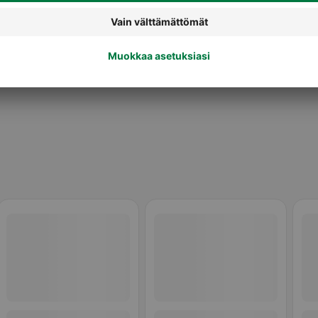
Jäätelöpaketit