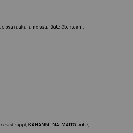
idoissa raaka-aineissa; jäätelötehtaan…
glukoosisiirappi, KANANMUNA, MAITOjauhe,