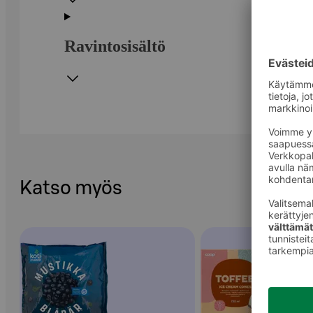
Ravintosisältö
Katso myös