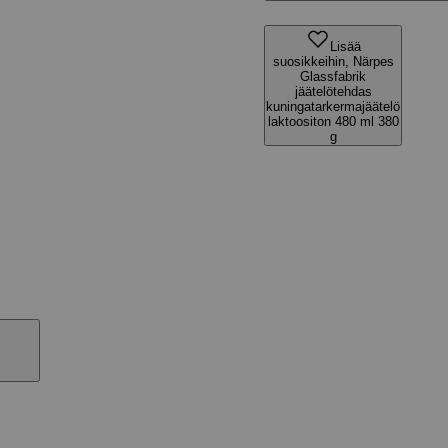
Lisää
suosikkeihin, Närpes
Glassfabrik
jäätelötehdas
kuningatarkermajäätelö
laktoositon 480 ml 380
g