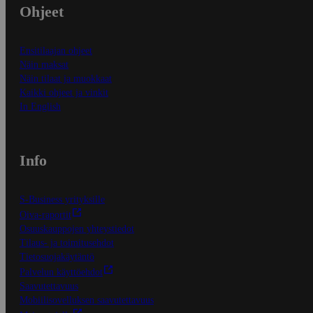
Ohjeet
Ensitilaajan ohjeet
Näin maksat
Näin tilaat ja muokkaat
Kaikki ohjeet ja vinkit
In English
Info
S-Business yrityksille
Oiva-raportit
Osuuskauppojen yhteystiedot
Tilaus- ja toimitusehdot
Tietosuojakäytäntö
Palvelun käyttöehdot
Saavutettavuus
Mobiilisovelluksen saavutettavuus