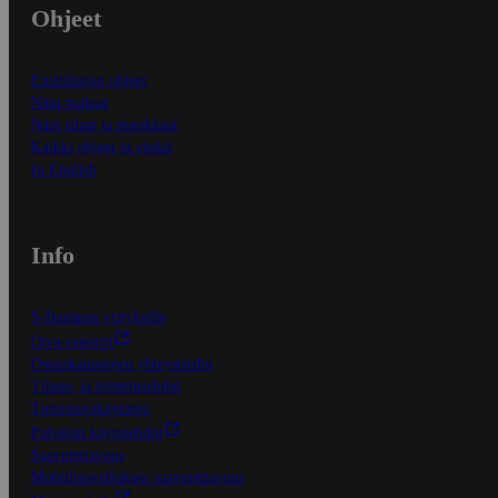
Ohjeet
Ensitilaajan ohjeet
Näin maksat
Näin tilaat ja muokkaat
Kaikki ohjeet ja vinkit
In English
Info
S-Business yrityksille
Oiva-raportit
Osuuskauppojen yhteystiedot
Tilaus- ja toimitusehdot
Tietosuojakäytäntö
Palvelun käyttöehdot
Saavutettavuus
Mobiilisovelluksen saavutettavuus