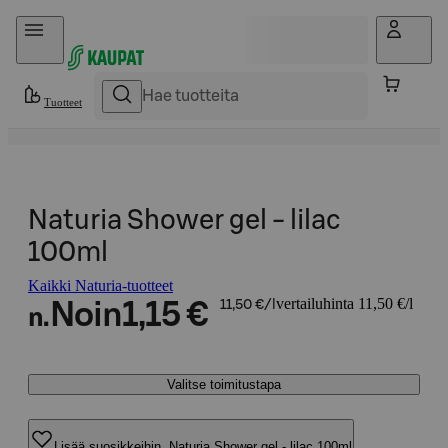
Hyppää sisältöön
Tuotteet
Naturia Shower gel - lilac
100ml
Kaikki Naturia-tuotteet
vertailuhinta 11,50 €/l
Noin
1,15 €
11,50 €/l
n.
Valitse toimitustapa
Lisää suosikkeihin, Naturia Shower gel - lilac 100ml