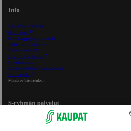
Info
S-Business yrityksille
Oiva-raportit
Osuuskauppojen yhteystiedot
Tilaus- ja toimitusehdot
Tietosuojakäytäntö
Palvelun käyttöehdot
Saavutettavuus
Mobiilisovelluksen saavutettavuus
Mainostajalle
Muuta evästeasetuksia
S-ryhmän palvelut
S-ryhmä
Asiakasomistajuus