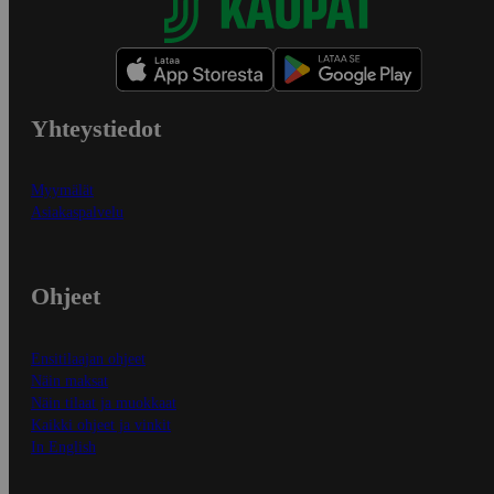
Yhteystiedot
Myymälät
Asiakaspalvelu
Ohjeet
Ensitilaajan ohjeet
Näin maksat
Näin tilaat ja muokkaat
Kaikki ohjeet ja vinkit
In English