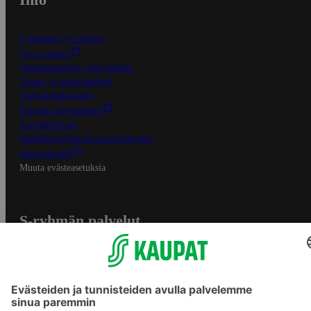
S-Business yrityksille
Oiva-raportit
Osuuskauppojen yhteystiedot
Tilaus- ja toimitusehdot
Tietosuojakäytäntö
Palvelun käyttöehdot
Saavutettavuus
Mobiilisovelluksen saavutettavuus
Mainostajalle
Muuta evästeasetuksia
S-ryhmän palvelut
S-ryhmä
Asiakasomistajuus
Yhteishyvä Ruoka -sovellus
S-ostoslista -sovellus