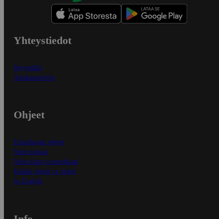
Yhteystiedot
Myymälät
Asiakaspalvelu
Ohjeet
Ensitilaajan ohjeet
Näin maksat
Näin tilaat ja muokkaat
Kaikki ohjeet ja vinkit
In English
Info