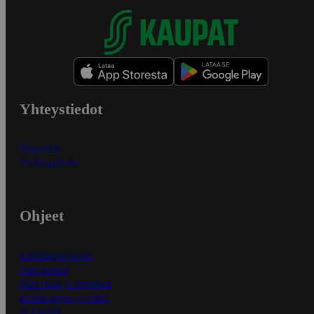
Yhteystiedot
Myymälät
Asiakaspalvelu
Ohjeet
Ensitilaajan ohjeet
Näin maksat
Näin tilaat ja muokkaat
Kaikki ohjeet ja vinkit
In English