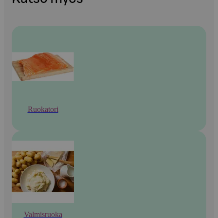
Ruokatori
Valmisruoka