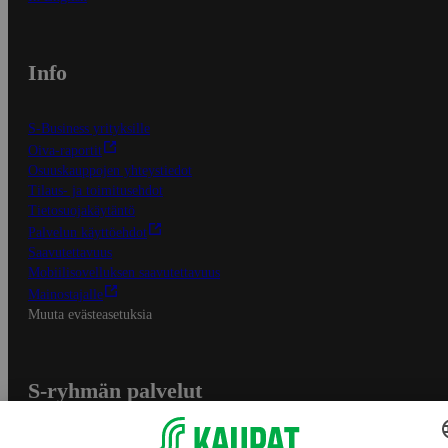
Info
S-Business yrityksille
Oiva-raportit
Osuuskauppojen yhteystiedot
Tilaus- ja toimitusehdot
Tietosuojakäytäntö
Palvelun käyttöehdot
Saavutettavuus
Mobiilisovelluksen saavutettavuus
Mainostajalle
Muuta evästeasetuksia
S-ryhmän palvelut