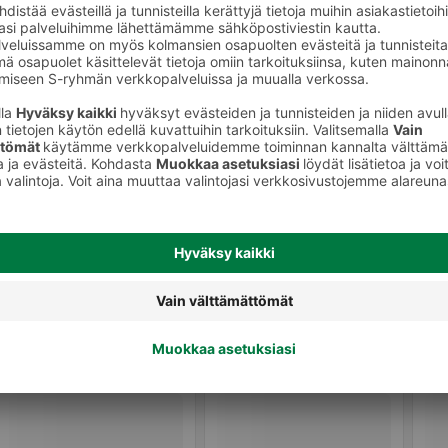
Vehnäolut