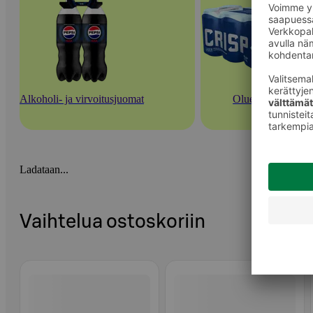
Alkoholi- ja virvoitusjuomat
Oluet
Ladataan...
Vaihtelua ostoskoriin
Ohita listaus