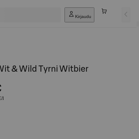
Kirjaudu
t & Wild Tyrni Witbier
€
/l