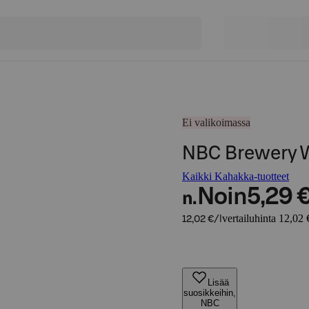
Ei valikoimassa
NBC Brewery Wi
Kaikki Kahakka-tuotteet
Noin
5,29 
n.
vertailuhinta 12,02 €
12,02 €/l
Lisää
suosikkeihin,
NBC