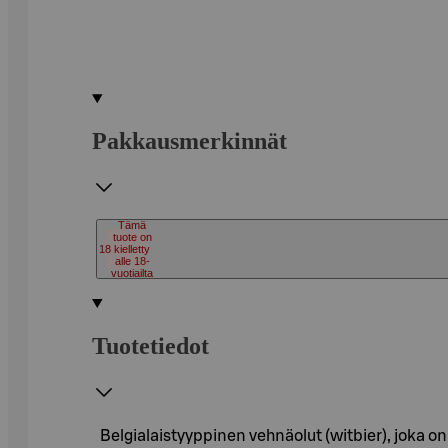
Pakkausmerkinnät
Tämä
tuote on
18
kielletty
alle 18-
vuotiailta
Tuotetiedot
Belgialaistyyppinen vehnäolut (witbier), joka on