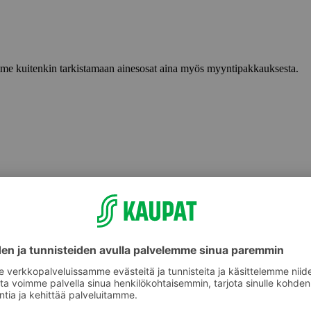
lemme kuitenkin tarkistamaan ainesosat aina myös myyntipakkauksesta.