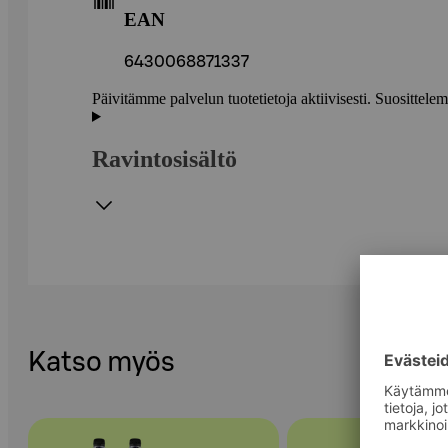
EAN
6430068871337
Päivitämme palvelun tuotetietoja aktiivisesti. Suositte
Ravintosisältö
Katso myös