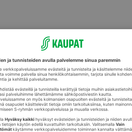
Paistinpannut ja paistokasarit