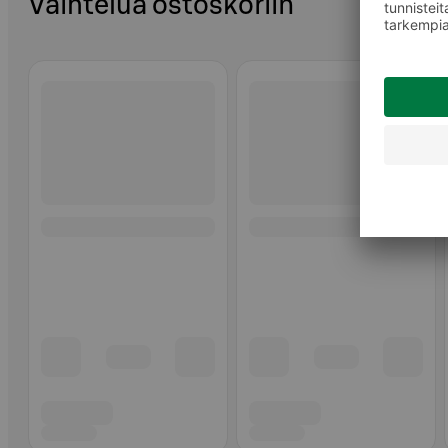
Vaihtelua ostoskoriin
Ohita listaus