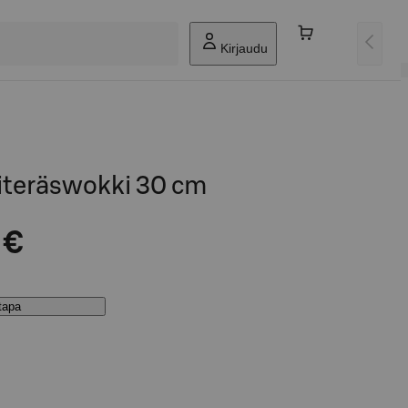
Kirjaudu
literäswokki 30 cm
 €
stapa