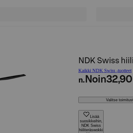
NDK Swiss hii
Kaikki NDK Swiss -tuotteet
Noin
32,90
n.
Valitse toimitu
Lisää
suosikkeihin,
NDK Swiss
hiiliteräswokki