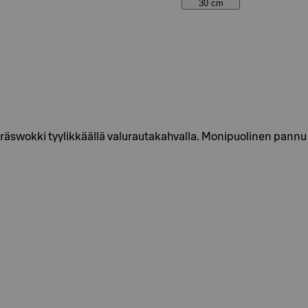
30 cm
swokki tyylikkäällä valurautakahvalla. Monipuolinen pannu s