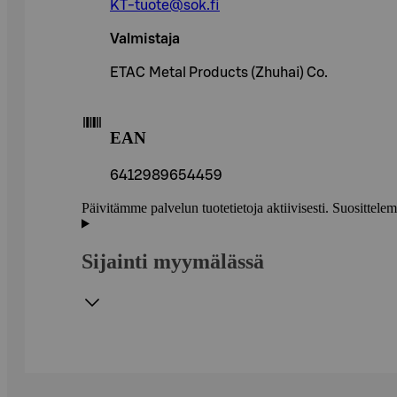
KT-tuote@sok.fi
Valmistaja
ETAC Metal Products (Zhuhai) Co.
EAN
6412989654459
Päivitämme palvelun tuotetietoja aktiivisesti. Suositte
Sijainti myymälässä