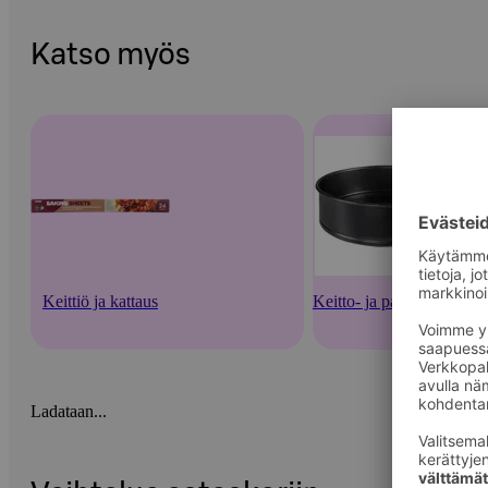
Katso myös
Keittiö ja kattaus
Keitto- ja paistoastiat
Ladataan...