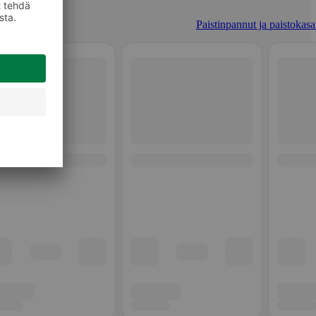
Paistinpannut ja paistokasar