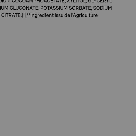
ODIUM COCOAMPHOACETATE, XYLITOL, GLYCERYL
ODIUM GLUCONATE, POTASSIUM SORBATE, SODIUM
| | **ingrédient issu de l’Agriculture