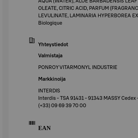
AQUA (WATER), ALOE BARBADENSIS LEAF
OLEATE, CITRIC ACID, PARFUM (FRAGRAN
LEVULINATE, LAMINARIA HYPERBOREA EXTRA
Biologique
Yhteystiedot
Valmistaja
PONROY VITARMONYL INDUSTRIE
Markkinoija
INTERDIS
Interdis - TSA 91431 - 91343 MASSY Cedex 
(+33) 09 69 39 70 00
EAN