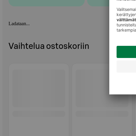
Ladataan...
Vaihtelua ostoskoriin
Ohita listaus