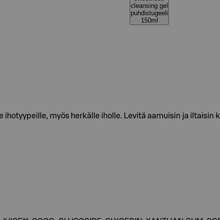
cleansing gel
puhdistugeeli
150ml
 ihotyypeille, myös herkälle iholle. Levitä aamuisin ja iltaisin