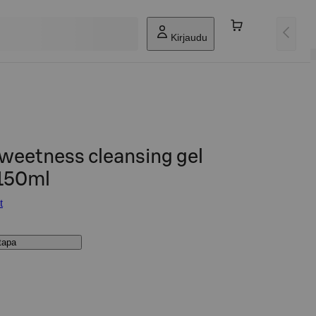
Kirjaudu
sweetness cleansing gel
 150ml
t
stapa