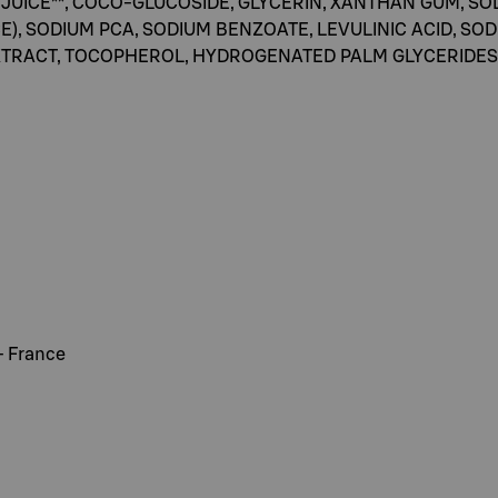
 JUICE**, COCO-GLUCOSIDE, GLYCERIN, XANTHAN GUM, S
CE), SODIUM PCA, SODIUM BENZOATE, LEVULINIC ACID, S
CT, TOCOPHEROL, HYDROGENATED PALM GLYCERIDES CITRATE.
- France