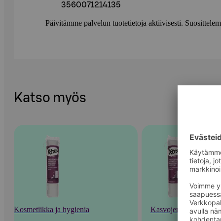
3560071214135
Päivitämme palvelun tuotetietoja aktiivisesti. Suositte
Katso myös
Kosmetiikka ja hygienia
Kasvojenhoito