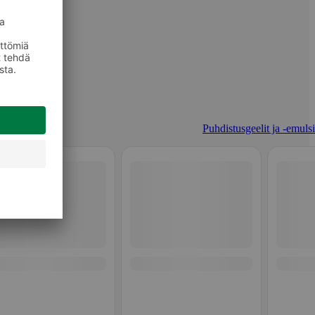
Puhdistusgeelit ja -emulsi