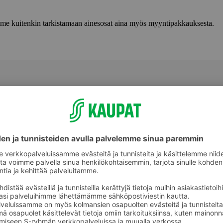
lemme kuitenkin tarkistamaan ainesosat aina myös myyntipakkauksesta.
Puhdistusgeelit ja -emulsiot