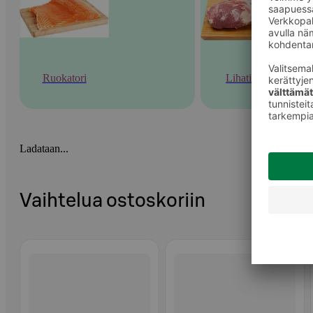
Ruokatori
Lihatiski
Ladataan...
Vaihtelua ostoskoriin
Ohita listaus