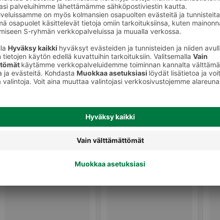
Leikkeleet, makkarat ja muut
lihavalmisteet