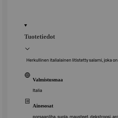
Tuotetiedot
Herkullinen italialainen litistetty salami, joka 
Valmistusmaa
Italia
Ainesosat
porsaanliha, suola, mausteet, dekstroosi, ar