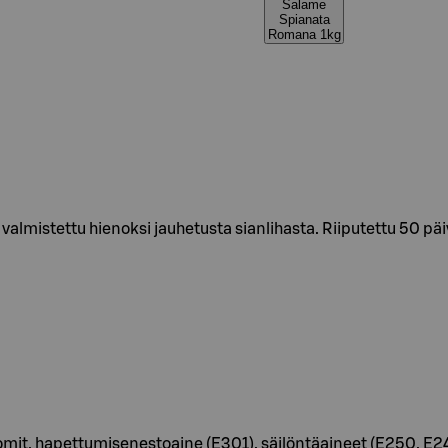
Salame
Spianata
Romana 1kg
on valmistettu hienoksi jauhetusta sianlihasta. Riiputettu 50 p
omit, hapettumisenestoaine (E301), säilöntäaineet (E250, E24