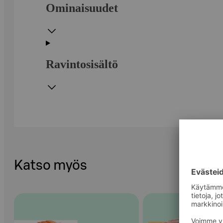
Ominaisuudet
Ravintosisältö
Katso myös