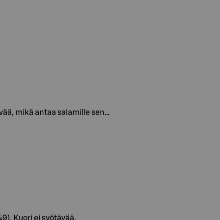
äivää, mikä antaa salamille sen…
9). Kuori ei syötävää.