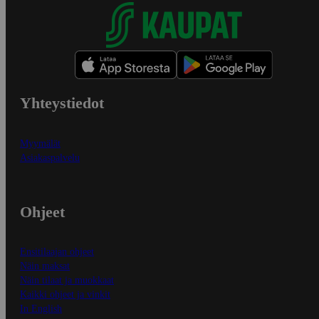
Yhteystiedot
Myymälät
Asiakaspalvelu
Ohjeet
Ensitilaajan ohjeet
Näin maksat
Näin tilaat ja muokkaat
Kaikki ohjeet ja vinkit
In English