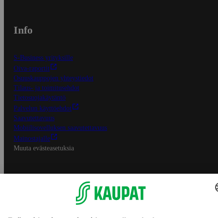
Info
S-Business yrityksille
Oiva-raportit
Osuuskauppojen yhteystiedot
Tilaus- ja toimitusehdot
Tietosuojakäytäntö
Palvelun käyttöehdot
Saavutettavuus
Mobiilisovelluksen saavutettavuus
Mainostajalle
Muuta evästeasetuksia
S-ryhmän palvelut
S-ryhmä