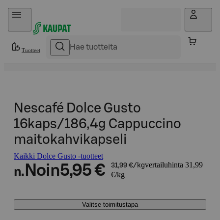
Hyppää sisältöön
Tuotteet
Nescafé Dolce Gusto
16kaps/186,4g Cappuccino
maitokahvikapseli
Kaikki Dolce Gusto -tuotteet
vertailuhinta 31,99
Noin
5,95 €
31,99 €/kg
n.
€/kg
Valitse toimitustapa