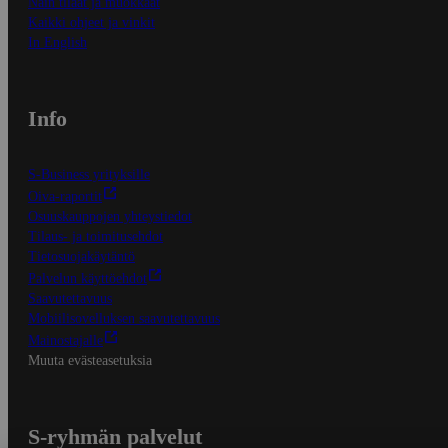
Näin tilaat ja muokkaat
Kaikki ohjeet ja vinkit
In English
Info
S-Business yrityksille
Oiva-raportit
Osuuskauppojen yhteystiedot
Tilaus- ja toimitusehdot
Tietosuojakäytäntö
Palvelun käyttöehdot
Saavutettavuus
Mobiilisovelluksen saavutettavuus
Mainostajalle
Muuta evästeasetuksia
S-ryhmän palvelut