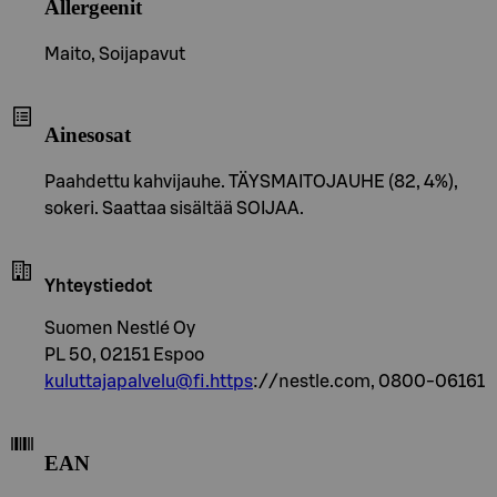
Allergeenit
Maito, Soijapavut
Ainesosat
Paahdettu kahvijauhe. TÄYSMAITOJAUHE (82, 4%),
sokeri. Saattaa sisältää SOIJAA.
Yhteystiedot
Suomen Nestlé Oy
PL 50, 02151 Espoo
kuluttajapalvelu@fi.https
://nestle.com, 0800-06161
EAN