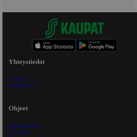
Yhteystiedot
Myymälät
Asiakaspalvelu
Ohjeet
Ensitilaajan ohjeet
Näin maksat