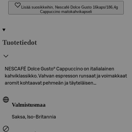
Lisää suosikkeihin, Nescafé Dolce Gusto 16kaps/186,4g
Cappuccino maitokahvikapseli
Tuotetiedot
NESCAFÉ Dolce Gusto® Cappuccino on italialainen
kahviklassikko. Vahvan espresson runsaat ja voimakkaat
aromit kohtaavat pehmeän ja täyteläisen…
Valmistusmaa
Saksa, Iso-Britannia