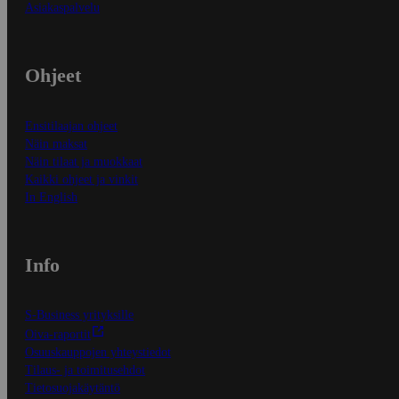
Asiakaspalvelu
Ohjeet
Ensitilaajan ohjeet
Näin maksat
Näin tilaat ja muokkaat
Kaikki ohjeet ja vinkit
In English
Info
S-Business yrityksille
Oiva-raportit
Osuuskauppojen yhteystiedot
Tilaus- ja toimitusehdot
Tietosuojakäytäntö