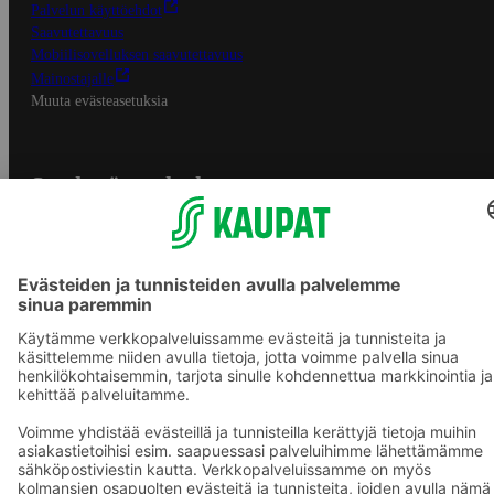
Palvelun käyttöehdot
Saavutettavuus
Mobiilisovelluksen saavutettavuus
Mainostajalle
Muuta evästeasetuksia
S-ryhmän palvelut
S-ryhmä
Asiakasomistajuus
Yhteishyvä Ruoka -sovellus
S-ostoslista -sovellus
Prisma.fi
Sokos.fi
S-Pankki
Yhteishyvä
Sokos Hotels
Raflaamo