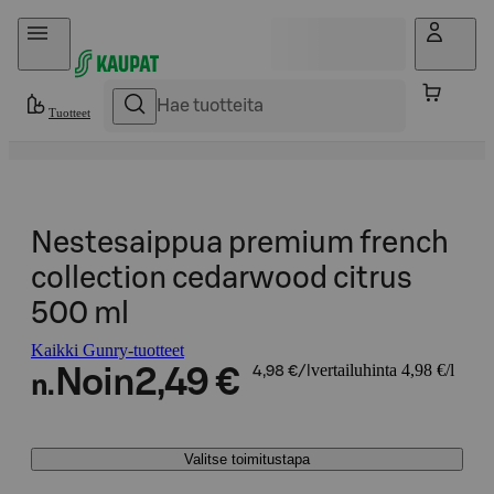
Hyppää sisältöön
Tuotteet
Nestesaippua premium french
collection cedarwood citrus
500 ml
Kaikki Gunry-tuotteet
vertailuhinta 4,98 €/l
Noin
2,49 €
4,98 €/l
n.
Valitse toimitustapa