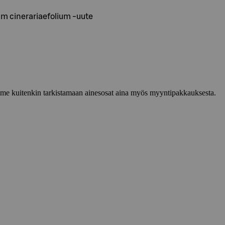
mum cinerariaefolium -uute
lemme kuitenkin tarkistamaan ainesosat aina myös myyntipakkauksesta.