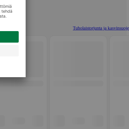
Tuholaistorjunta ja kasvinsuoje