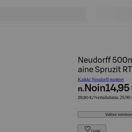
Neudorff 500m
aine Spruzit R
Kaikki Neudorff-tuotteet
Noin
14,95
n.
vertailuhinta 29,90 
29,90 €/l
Valitse toimitu
Lisää