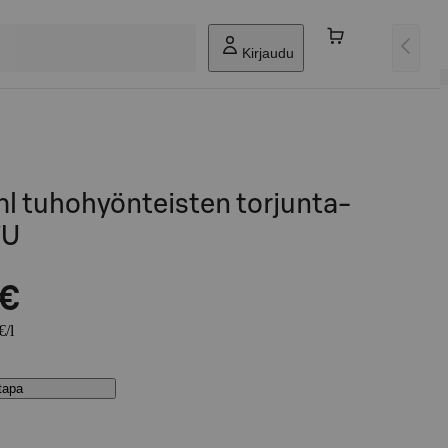
Kirjaudu
l tuhohyönteisten torjunta-
TU
 €
€/l
stapa