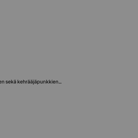
äisten sekä kehrääjäpunkkien…