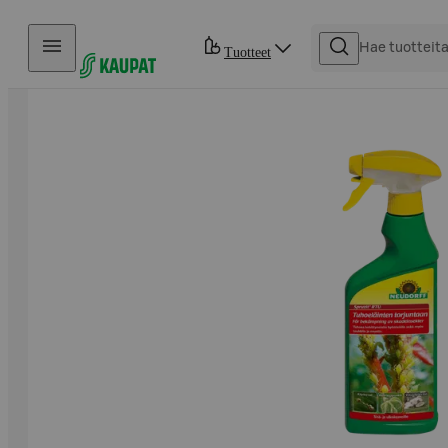
Hyppää sisältöön
Tuotteet