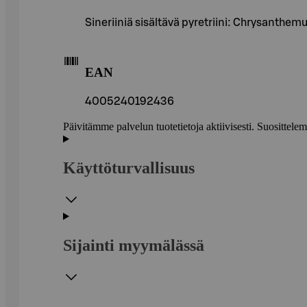
Sineriiniä sisältävä pyretriini: Chrysanthe
EAN
4005240192436
Päivitämme palvelun tuotetietoja aktiivisesti. Suositte
Käyttöturvallisuus
Sijainti myymälässä