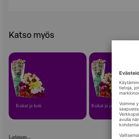
Katso myös
Kukat ja koti
Kukat ja puutarha
Ladataan...