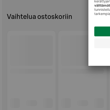
Vaihtelua ostoskoriin
Ohita listaus