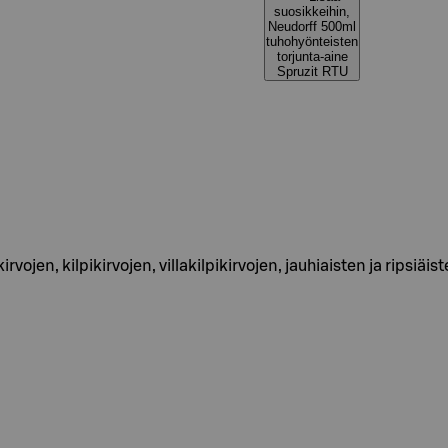
suosikkeihin,
Neudorff 500ml
tuhohyönteisten
torjunta-aine
Spruzit RTU
rvojen, kilpikirvojen, villakilpikirvojen, jauhiaisten ja ripsi