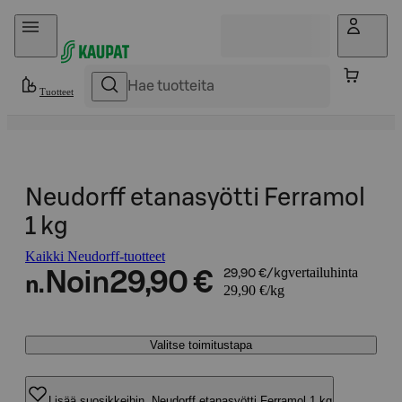
Hyppää sisältöön
Tuotteet
Neudorff etanasyötti Ferramol
1 kg
Kaikki Neudorff-tuotteet
vertailuhinta
Noin
29,90 €
29,90 €/kg
n.
29,90 €/kg
Valitse toimitustapa
Lisää suosikkeihin, Neudorff etanasyötti Ferramol 1 kg