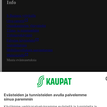
Info
S-Business yrityksille
Oiva-raportit
Osuuskauppojen yhteystiedot
Tilaus- ja toimitusehdot
Tietosuojakäytäntö
Palvelun käyttöehdot
Saavutettavuus
Mobiilisovelluksen saavutettavuus
Mainostajalle
Muuta evästeasetuksia
S-ryhmän palvelut
S-ryhmä
Asiakasomistajuus
Yhteishyvä Ruoka -sovellus