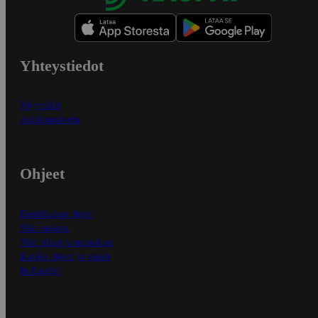
Yhteystiedot
Myymälät
Asiakaspalvelu
Ohjeet
Ensitilaajan ohjeet
Näin maksat
Näin tilaat ja muokkaat
Kaikki ohjeet ja vinkit
In English