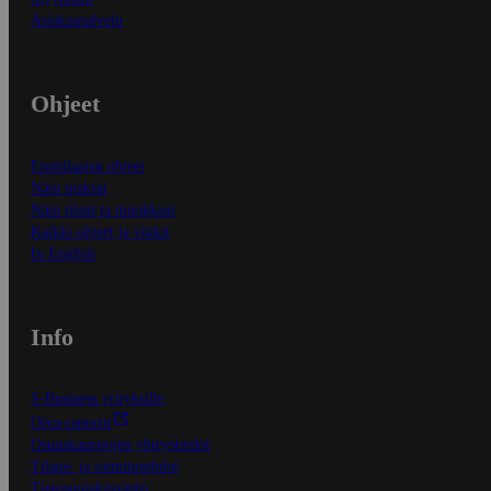
Asiakaspalvelu
Ohjeet
Ensitilaajan ohjeet
Näin maksat
Näin tilaat ja muokkaat
Kaikki ohjeet ja vinkit
In English
Info
S-Business yrityksille
Oiva-raportit
Osuuskauppojen yhteystiedot
Tilaus- ja toimitusehdot
Tietosuojakäytäntö