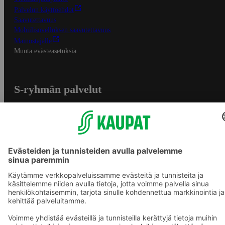
Palvelun käyttöehdot
Saavutettavuus
Mobiilisovelluksen saavutettavuus
Mainostajalle
Muuta evästeasetuksia
S-ryhmän palvelut
S-ryhmä
Asiakasomistajuus
Yhteishyvä Ruoka -sovellus
S-ostoslista -sovellus
Prisma.fi
Sokos.fi
S-Pankki
Yhteishyvä
Sokos Hotels
Raflaamo