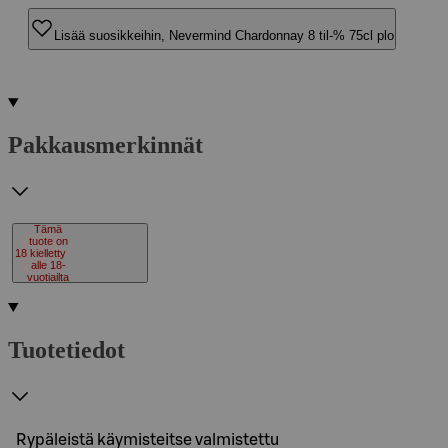
Lisää suosikkeihin, Nevermind Chardonnay 8 til-% 75cl plo
Pakkausmerkinnät
Tämä
tuote on
18
kielletty
alle 18-
vuotiailta
Tuotetiedot
Rypäleistä käymisteitse valmistettu