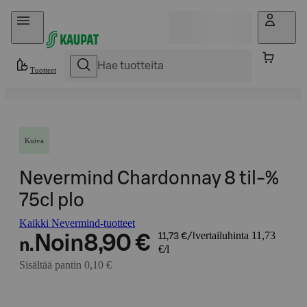
Hyppää sisältöön
Tuotteet
Kuiva
Nevermind Chardonnay 8 til-%
75cl plo
Kaikki Nevermind-tuotteet
vertailuhinta 11,73
Noin
8,90 €
11,73 €/l
n.
€/l
Sisältää pantin 0,10 €