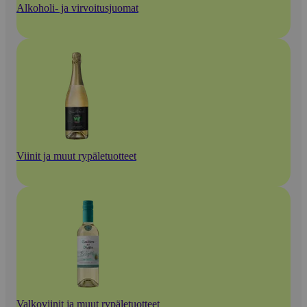
Alkoholi- ja virvoitusjuomat
Viinit ja muut rypäletuotteet
Valkoviinit ja muut rypäletuotteet