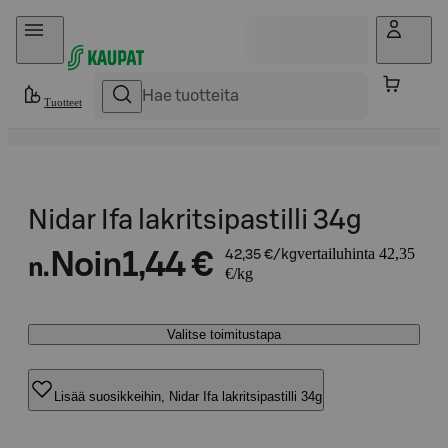
Hyppää sisältöön
Tuotteet
Nidar Ifa lakritsipastilli 34g
vertailuhinta 42,35
Noin
1,44 €
42,35 €/kg
n.
€/kg
Valitse toimitustapa
Lisää suosikkeihin, Nidar Ifa lakritsipastilli 34g