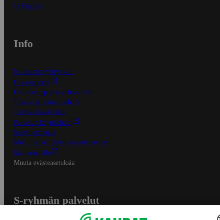
In English
Info
S-Business yrityksille
Oiva-raportit
Osuuskauppojen yhteystiedot
Tilaus- ja toimitusehdot
Tietosuojakäytäntö
Palvelun käyttöehdot
Saavutettavuus
Mobiilisovelluksen saavutettavuus
Mainostajalle
Muuta evästeasetuksia
S-ryhmän palvelut