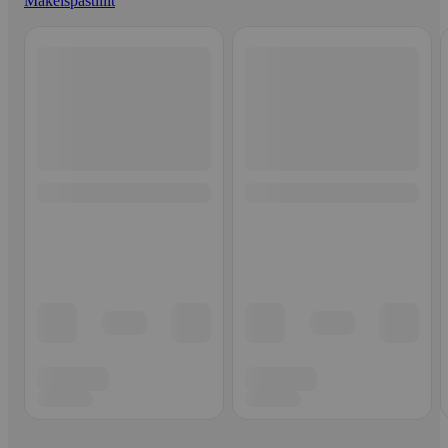
Makeispastillit
Ohita listaus