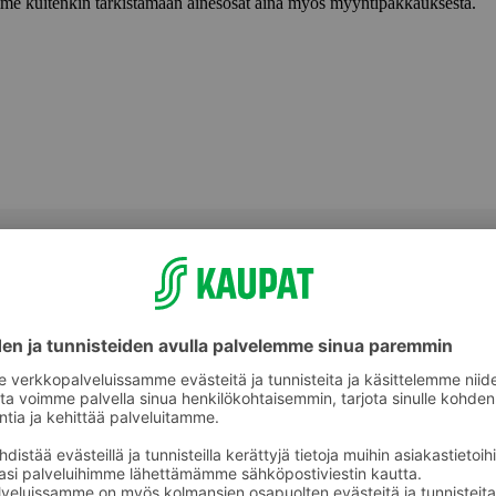
lemme kuitenkin tarkistamaan ainesosat aina myös myyntipakkauksesta.