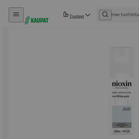
Hyppää sisältöön
Tuotteet