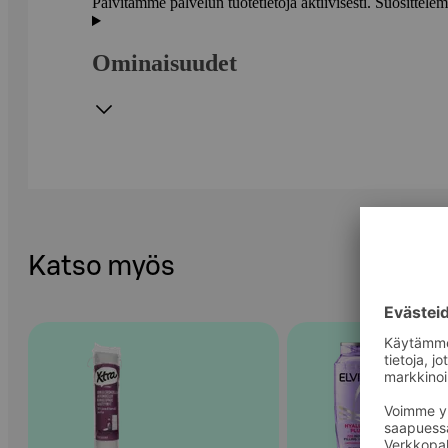
Päivitämme palvelun tuotetietoja aktiivisesti. Suositte
Ominaisuudet
Katso myös