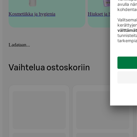
Kosmetiikka ja hygienia
Hiukset ja hiustenhoito
Ladataan...
Vaihtelua ostoskoriin
Ohita listaus