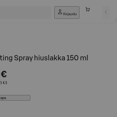
Kirjaudu
fting Spray hiuslakka 150 ml
 €
3 €/l
stapa