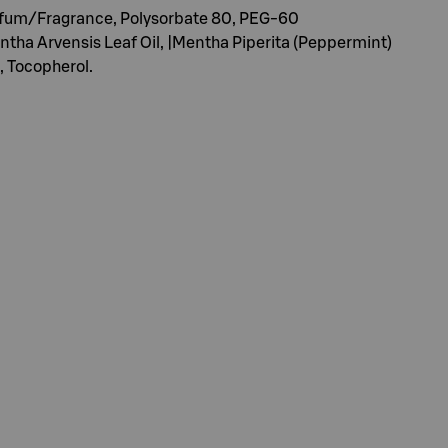
rfum/Fragrance, Polysorbate 80, PEG-60
tha Arvensis Leaf Oil, |Mentha Piperita (Peppermint)
d, Tocopherol.