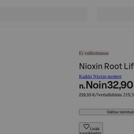
Ei valikoimassa
Nioxin Root Li
Kaikki Nioxin-tuotteet
Noin
32,90
n.
vertailuhinta 219,3
219,33 €/l
Valitse toimitu
Lisää
suosikkeihin,