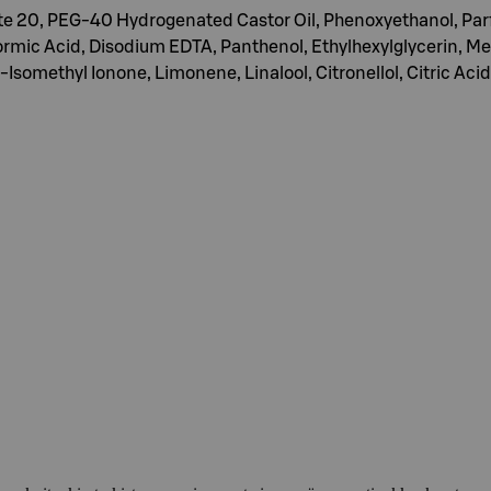
te 20, PEG-40 Hydrogenated Castor Oil, Phenoxyethanol, Pa
rmic Acid, Disodium EDTA, Panthenol, Ethylhexylglycerin, Men
-Isomethyl Ionone, Limonene, Linalool, Citronellol, Citric Aci