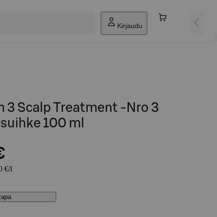
Kirjaudu
 3 Scalp Treatment -Nro 3
osuihke 100 ml
€
0 €/l
stapa