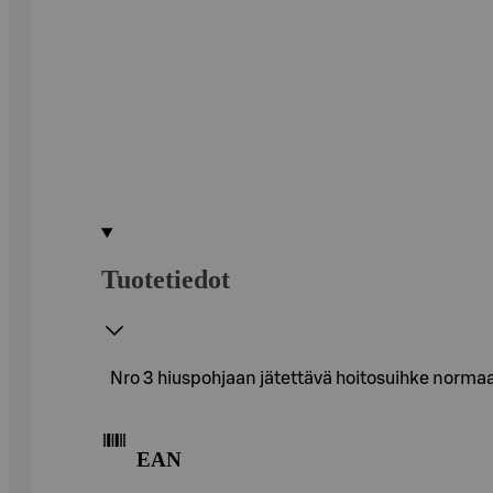
Tuotetiedot
Nro 3 hiuspohjaan jätettävä hoitosuihke normaal
EAN