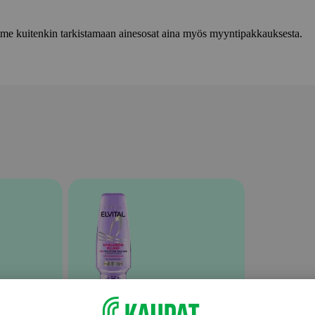
lemme kuitenkin tarkistamaan ainesosat aina myös myyntipakkauksesta.
Hoitoaineet