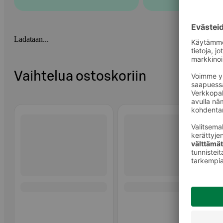
Ladataan...
Vaihtelua ostoskoriin
Ohita listaus