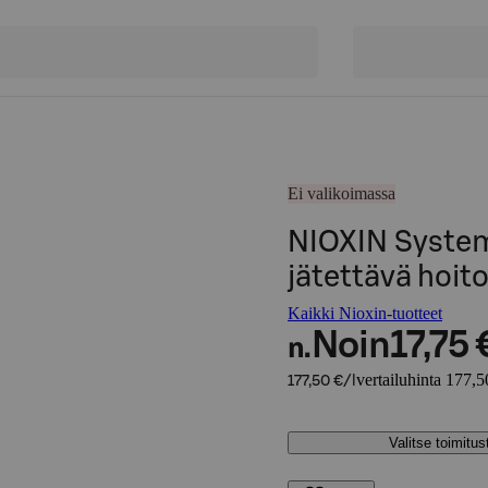
Ei valikoimassa
NIOXIN System
jätettävä hoit
Kaikki Nioxin-tuotteet
Noin
17,75 
n.
vertailuhinta 177,5
177,50 €/l
Valitse toimitu