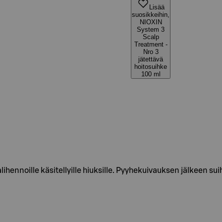
Lisää
suosikkeihin,
NIOXIN
System 3
Scalp
Treatment -
Nro 3
jätettävä
hoitosuihke
100 ml
ihennoille käsitellyille hiuksille. Pyyhekuivauksen jälkeen su