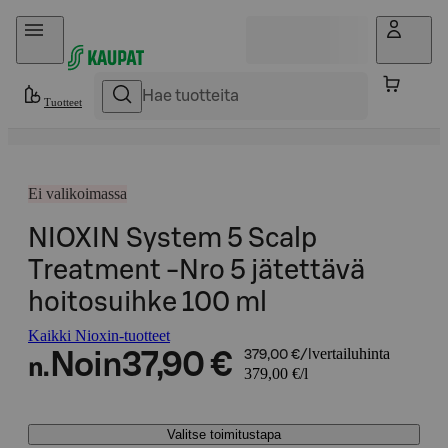
Hyppää sisältöön
Tuotteet
Ei valikoimassa
NIOXIN System 5 Scalp
Treatment -Nro 5 jätettävä
hoitosuihke 100 ml
Kaikki Nioxin-tuotteet
vertailuhinta
Noin
37,90 €
379,00 €/l
n.
379,00 €/l
Valitse toimitustapa