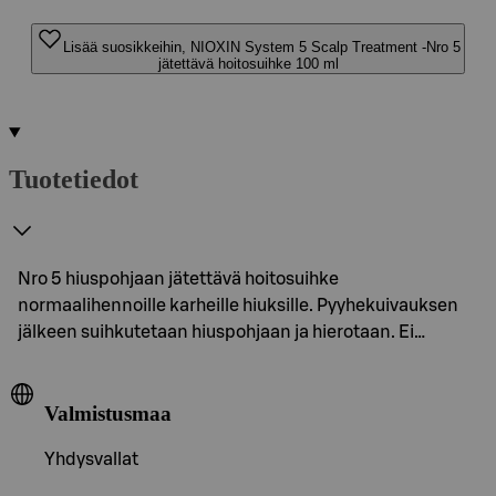
Lisää suosikkeihin, NIOXIN System 5 Scalp Treatment -Nro 5
jätettävä hoitosuihke 100 ml
Tuotetiedot
Nro 5 hiuspohjaan jätettävä hoitosuihke
normaalihennoille karheille hiuksille. Pyyhekuivauksen
jälkeen suihkutetaan hiuspohjaan ja hierotaan. Ei…
Valmistusmaa
Yhdysvallat