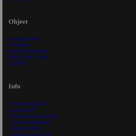
Ohjeet
Ensitilaajan ohjeet
Näin maksat
Näin tilaat ja muokkaat
Kaikki ohjeet ja vinkit
In English
Info
S-Business yrityksille
Oiva-raportit
Osuuskauppojen yhteystiedot
Tilaus- ja toimitusehdot
Tietosuojakäytäntö
Palvelun käyttöehdot