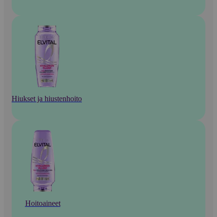
Hiukset ja hiustenhoito
Hoitoaineet