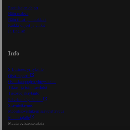
Ensitilaajan ohjeet
Näin maksat
Näin tilaat ja muokkaat
Kaikki ohjeet ja vinkit
In English
Info
S-Business yrityksille
Oiva-raportit
Osuuskauppojen yhteystiedot
Tilaus- ja toimitusehdot
Tietosuojakäytäntö
Palvelun käyttöehdot
Saavutettavuus
Mobiilisovelluksen saavutettavuus
Mainostajalle
Muuta evästeasetuksia