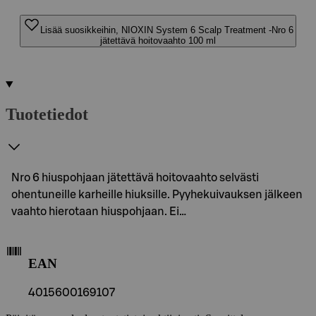
Lisää suosikkeihin, NIOXIN System 6 Scalp Treatment -Nro 6
jätettävä hoitovaahto 100 ml
Tuotetiedot
Nro 6 hiuspohjaan jätettävä hoitovaahto selvästi
ohentuneille karheille hiuksille. Pyyhekuivauksen jälkeen
vaahto hierotaan hiuspohjaan. Ei…
EAN
4015600169107