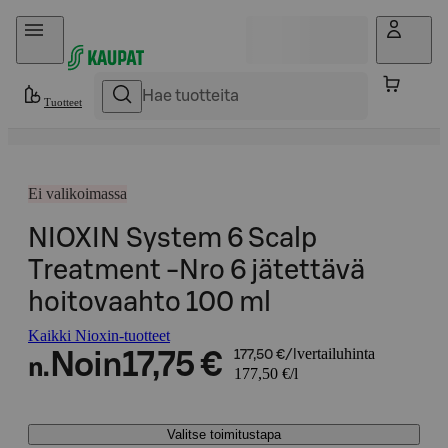
Hyppää sisältöön
Tuotteet
Ei valikoimassa
NIOXIN System 6 Scalp
Treatment -Nro 6 jätettävä
hoitovaahto 100 ml
Kaikki Nioxin-tuotteet
vertailuhinta
Noin
17,75 €
177,50 €/l
n.
177,50 €/l
Valitse toimitustapa