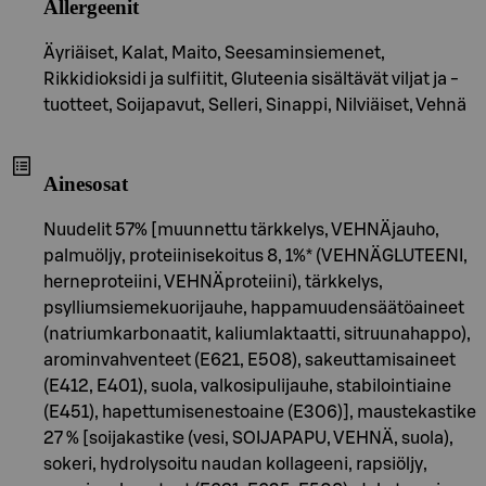
Allergeenit
Äyriäiset, Kalat, Maito, Seesaminsiemenet,
Rikkidioksidi ja sulfiitit, Gluteenia sisältävät viljat ja -
tuotteet, Soijapavut, Selleri, Sinappi, Nilviäiset, Vehnä
Ainesosat
Nuudelit 57% [muunnettu tärkkelys, VEHNÄjauho,
palmuöljy, proteiinisekoitus 8, 1%* (VEHNÄGLUTEENI,
herneproteiini, VEHNÄproteiini), tärkkelys,
psylliumsiemekuorijauhe, happamuudensäätöaineet
(natriumkarbonaatit, kaliumlaktaatti, sitruunahappo),
arominvahventeet (E621, E508), sakeuttamisaineet
(E412, E401), suola, valkosipulijauhe, stabilointiaine
(E451), hapettumisenestoaine (E306)], maustekastike
27 % [soijakastike (vesi, SOIJAPAPU, VEHNÄ, suola),
sokeri, hydrolysoitu naudan kollageeni, rapsiöljy,