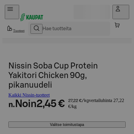
Hyppää sisältöön
Tuotteet
Nissin Soba Cup Protein
Yakitori Chicken 90g,
pikanuudeli
Kaikki Nissin-tuotteet
vertailuhinta 27,22
Noin
2,45 €
27,22 €/kg
n.
€/kg
Valitse toimitustapa