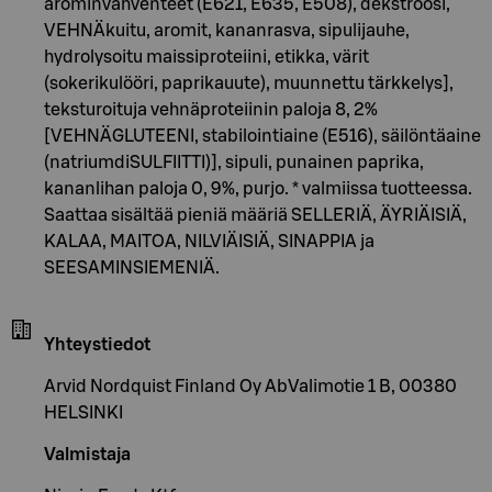
arominvahventeet (E621, E635, E508), dekstroosi,
VEHNÄkuitu, aromit, kananrasva, sipulijauhe,
hydrolysoitu maissiproteiini, etikka, värit
(sokerikulööri, paprikauute), muunnettu tärkkelys],
teksturoituja vehnäproteiinin paloja 8, 2%
[VEHNÄGLUTEENI, stabilointiaine (E516), säilöntäaine
(natriumdiSULFIITTI)], sipuli, punainen paprika,
kananlihan paloja 0, 9%, purjo. * valmiissa tuotteessa.
Saattaa sisältää pieniä määriä SELLERIÄ, ÄYRIÄISIÄ,
KALAA, MAITOA, NILVIÄISIÄ, SINAPPIA ja
SEESAMINSIEMENIÄ.
Yhteystiedot
Arvid Nordquist Finland Oy AbValimotie 1 B, 00380
HELSINKI
Valmistaja