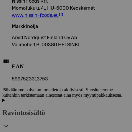
Nissin Foods Ktf.
Momofuku u. 4., HU-6000 Kecskemét
www.nissin-foods.eu
Markkinoija
Arvid Nordquist Finland Oy Ab
Valimotie 1 B, 00380 HELSINKI
EAN
5997523313753
Päivitämme palvelun tuotetietoja aktiivisesti. Suosittelemme
kuitenkin tarkistamaan ainesosat aina myös myyntipakkauksesta.
Ravintosisältö