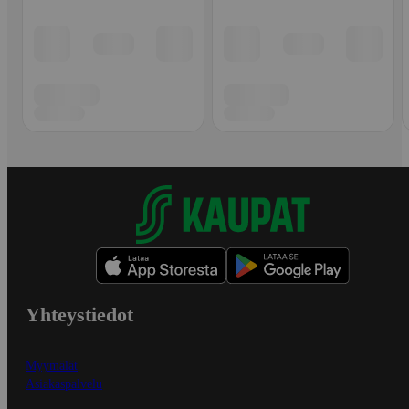
Yhteystiedot
Myymälät
Asiakaspalvelu