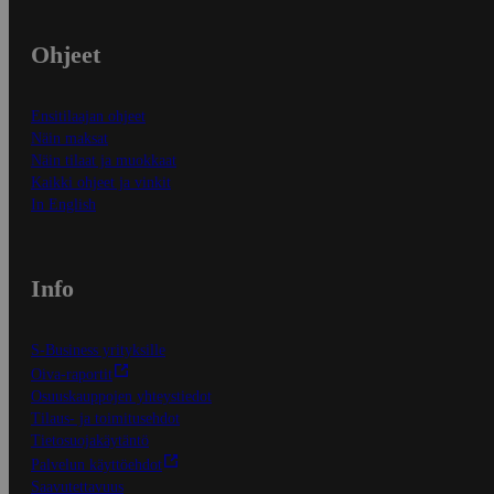
Ohjeet
Ensitilaajan ohjeet
Näin maksat
Näin tilaat ja muokkaat
Kaikki ohjeet ja vinkit
In English
Info
S-Business yrityksille
Oiva-raportit
Osuuskauppojen yhteystiedot
Tilaus- ja toimitusehdot
Tietosuojakäytäntö
Palvelun käyttöehdot
Saavutettavuus