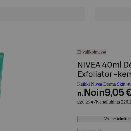
Ei valikoimassa
NIVEA 40ml De
Exfoliator -ke
Kaikki Nivea Derma Skin -tu
Noin
9,05 
n.
vertailuhinta 226,2
226,25 €/l
Valitse toimitu