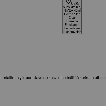
Lisää
suosikkeihin,
NIVEA 40ml
Derma Skin
Clear
Chemical
Exfoliator -
kemiallinen
kuorintavoide
emiallinen yökuorintavoide kasvoille, sisältää korkean pito