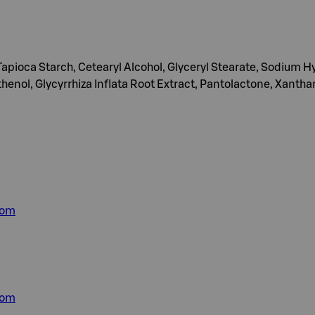
 Tapioca Starch, Cetearyl Alcohol, Glyceryl Stearate, Sodiu
thenol, Glycyrrhiza Inflata Root Extract, Pantolactone, Xanth
com
com