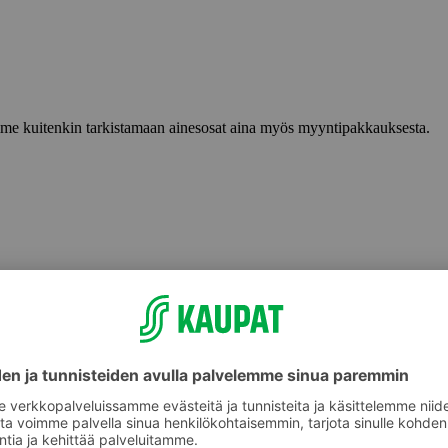
lemme kuitenkin tarkistamaan ainesosat aina myös myyntipakkauksesta.