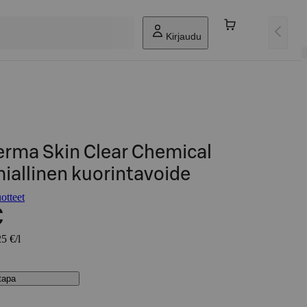
Kirjaudu
rma Skin Clear Chemical
miallinen kuorintavoide
otteet
€
5 €/l
stapa