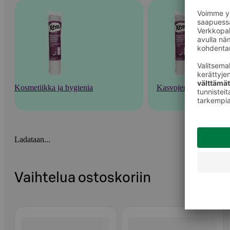
Kosmetiikka ja hygienia
Kasvojenhoito
Ladataan...
Vaihtelua ostoskoriin
Ohita listaus