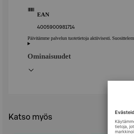
EAN
4005900981714
Päivitämme palvelun tuotetietoja aktiivisesti. Suositte
Ominaisuudet
Katso myös