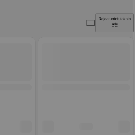
Rajaa
tuotetuloksia