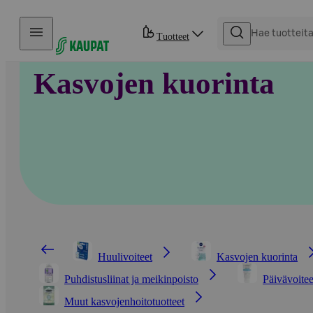
Hyppää sisältöön
Tuotteet
Kasvojen kuorinta
Huulivoiteet
Kasvojen kuorinta
Puhdistusliinat ja meikinpoisto
Päivävoitee
Muut kasvojenhoitotuotteet