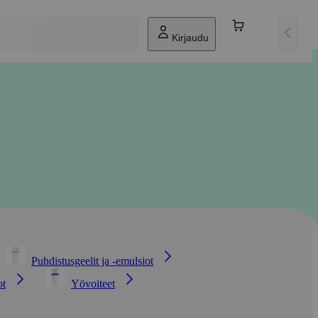
Kirjaudu
Puhdistusgeelit ja -emulsiot
ot
Yövoiteet