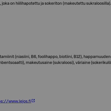
a on hiilihapotettu ja sokeriton (makeutettu sukraloosilla)
vitamiinit (niasiini, B6, foolihappo, biotiini, B12), happamuud
mbentsoaatti), makeutusaine (sukraloosi), väriaine (sokerikulöö
ps://www.lejos.fi