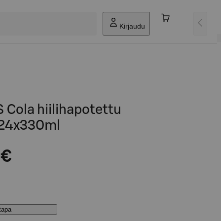
Kirjaudu
ola hiilihapotettu
 24x330ml
 €
stapa