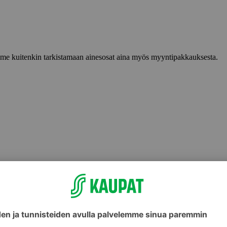
lemme kuitenkin tarkistamaan ainesosat aina myös myyntipakkauksesta.