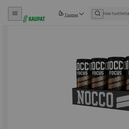
Hyppää sisältöön
Tuotteet