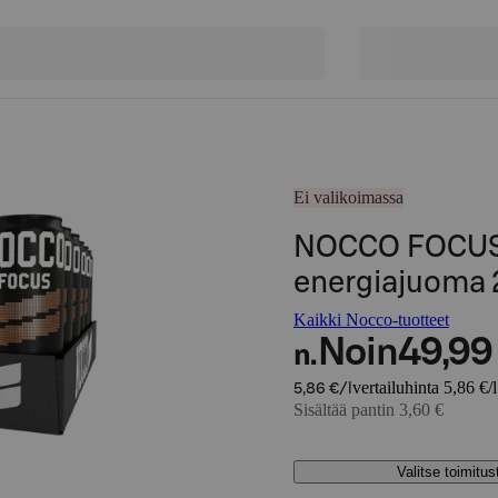
Ei valikoimassa
NOCCO FOCUS C
energiajuoma
Kaikki Nocco-tuotteet
Noin
49,99
n.
vertailuhinta 5,86 €/l
5,86 €/l
Sisältää pantin 3,60 €
Valitse toimitu