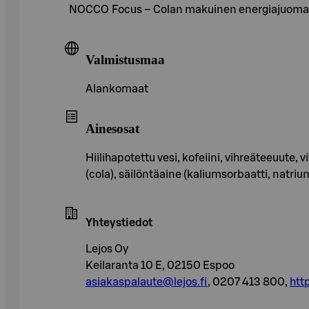
NOCCO Focus – Colan makuinen energiajuoma, jok
Valmistusmaa
Alankomaat
Ainesosat
Hiilihapotettu vesi, kofeiini, vihreäteeuute, 
(cola), säilöntäaine (kaliumsorbaatti, natriu
Yhteystiedot
Lejos Oy
Keilaranta 10 E, 02150 Espoo
asiakaspalaute@lejos.fi
, 0207 413 800,
htt