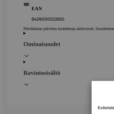
EAN
6426000013910
Päivitämme palvelun tuotetietoja aktiivisesti. Suositte
Ominaisuudet
Ravintosisältö