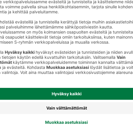
juomat
Energiajuomat