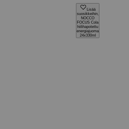
Lisää
suosikkeihin,
NOCCO
FOCUS Cola
hiilihapotettu
energiajuoma
24x330ml