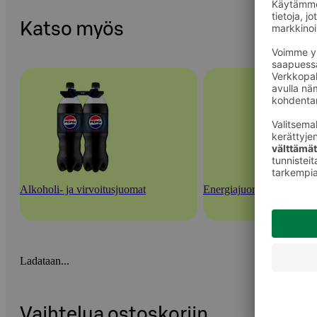
Katso myös
Alkoholi- ja virvoitusjuomat
Energiajuomat ja urheilu
Ladataan...
Vaihtelua ostoskoriin