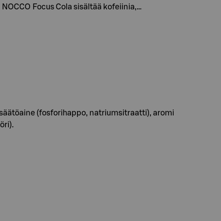
. NOCCO Focus Cola sisältää kofeiinia,…
ensäätöaine (fosforihappo, natriumsitraatti), aromi
ri).